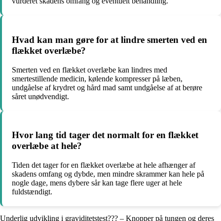
vurderet skadens omfang og eventuelt behandling.
Hvad kan man gøre for at lindre smerten ved en
flækket overlæbe?
Smerten ved en flækket overlæbe kan lindres med
smertestillende medicin, kølende kompresser på læben,
undgåelse af krydret og hård mad samt undgåelse af at berøre
såret unødvendigt.
Hvor lang tid tager det normalt for en flækket
overlæbe at hele?
Tiden det tager for en flækket overlæbe at hele afhænger af
skadens omfang og dybde, men mindre skrammer kan hele på
nogle dage, mens dybere sår kan tage flere uger at hele
fuldstændigt.
Underlig udvikling i graviditetstest??? – Knopper på tungen og deres