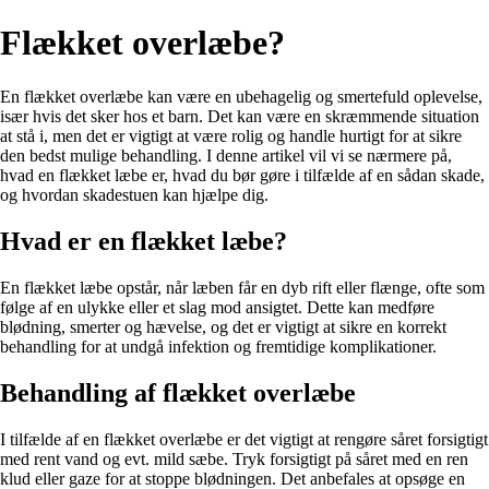
Flækket overlæbe?
En flækket overlæbe kan være en ubehagelig og smertefuld oplevelse,
især hvis det sker hos et barn. Det kan være en skræmmende situation
at stå i, men det er vigtigt at være rolig og handle hurtigt for at sikre
den bedst mulige behandling. I denne artikel vil vi se nærmere på,
hvad en flækket læbe er, hvad du bør gøre i tilfælde af en sådan skade,
og hvordan skadestuen kan hjælpe dig.
Hvad er en flækket læbe?
En flækket læbe opstår, når læben får en dyb rift eller flænge, ofte som
følge af en ulykke eller et slag mod ansigtet. Dette kan medføre
blødning, smerter og hævelse, og det er vigtigt at sikre en korrekt
behandling for at undgå infektion og fremtidige komplikationer.
Behandling af flækket overlæbe
I tilfælde af en flækket overlæbe er det vigtigt at rengøre såret forsigtigt
med rent vand og evt. mild sæbe. Tryk forsigtigt på såret med en ren
klud eller gaze for at stoppe blødningen. Det anbefales at opsøge en