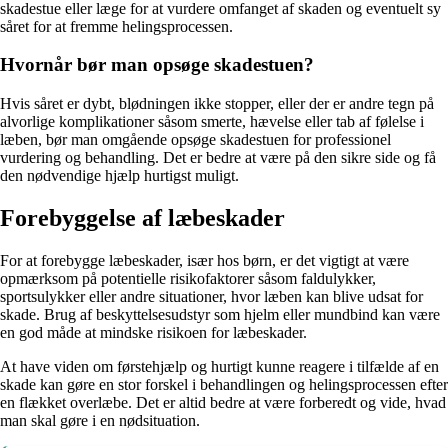
skadestue eller læge for at vurdere omfanget af skaden og eventuelt sy
såret for at fremme helingsprocessen.
Hvornår bør man opsøge skadestuen?
Hvis såret er dybt, blødningen ikke stopper, eller der er andre tegn på
alvorlige komplikationer såsom smerte, hævelse eller tab af følelse i
læben, bør man omgående opsøge skadestuen for professionel
vurdering og behandling. Det er bedre at være på den sikre side og få
den nødvendige hjælp hurtigst muligt.
Forebyggelse af læbeskader
For at forebygge læbeskader, især hos børn, er det vigtigt at være
opmærksom på potentielle risikofaktorer såsom faldulykker,
sportsulykker eller andre situationer, hvor læben kan blive udsat for
skade. Brug af beskyttelsesudstyr som hjelm eller mundbind kan være
en god måde at mindske risikoen for læbeskader.
At have viden om førstehjælp og hurtigt kunne reagere i tilfælde af en
skade kan gøre en stor forskel i behandlingen og helingsprocessen efter
en flækket overlæbe. Det er altid bedre at være forberedt og vide, hvad
man skal gøre i en nødsituation.