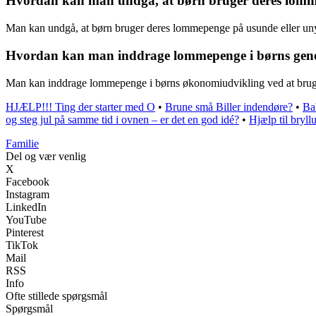
Hvordan kan man undgå, at børn bruger deres lommep
Man kan undgå, at børn bruger deres lommepenge på usunde eller unyt
Hvordan kan man inddrage lommepenge i børns gene
Man kan inddrage lommepenge i børns økonomiudvikling ved at bruge 
HJÆLP!!! Ting der starter med O
•
Brune små Biller indendøre?
•
Ba
og steg jul på samme tid i ovnen – er det en god idé?
•
Hjælp til bryll
Familie
Del og vær venlig
X
Facebook
Instagram
LinkedIn
YouTube
Pinterest
TikTok
Mail
RSS
Info
Ofte stillede spørgsmål
Spørgsmål