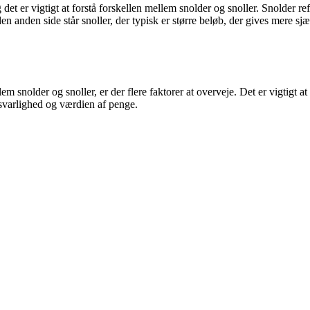
et er vigtigt at forstå forskellen mellem snolder og snoller. Snolder r
en anden side står snoller, der typisk er større beløb, der gives mere sj
nolder og snoller, er der flere faktorer at overveje. Det er vigtigt at 
varlighed og værdien af penge.