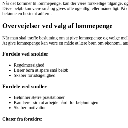
Når det kommer til lommepenge, kan der være forskellige tilgange, og d
Disse beløb kan være små og gives ofte ugentligt eller månedligt. På d
belønne en bestemt adfærd.
Overvejelser ved valg af lommepenge
Når man skal træffe beslutning om at give lommepenge og vælge mellem s
At give lommepenge kan være en måde at lære børn om økonomi, ans
Fordele ved snolder
Regelmæssighed
Lærer børn at spare små beløb
Skaber forudsigelighed
Fordele ved snoller
Belønner større præstationer
Kan lære børn at arbejde hårdt for belønningen
Skaber motivation
Citater fra forældre: