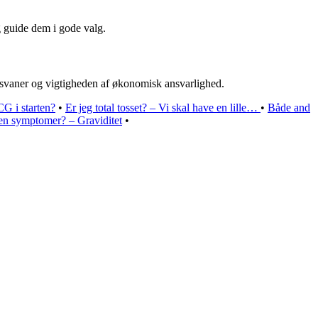
 guide dem i gode valg.
svaner og vigtigheden af økonomisk ansvarlighed.
CG i starten?
•
Er jeg total tosset? – Vi skal have en lille…
•
Både and
en symptomer? – Graviditet
•