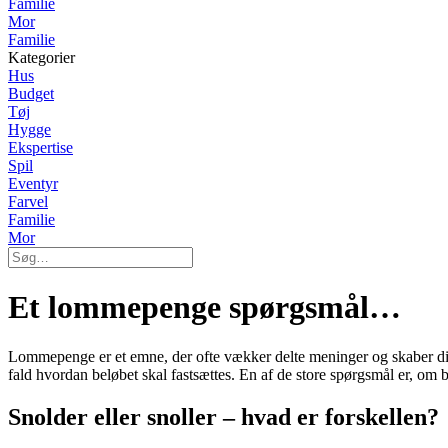
Familie
Mor
Familie
Kategorier
Hus
Budget
Tøj
Hygge
Ekspertise
Spil
Eventyr
Farvel
Familie
Mor
Et lommepenge spørgsmål…
Lommepenge er et emne, der ofte vækker delte meninger og skaber dis
fald hvordan beløbet skal fastsættes. En af de store spørgsmål er, om bø
Snolder eller snoller – hvad er forskellen?