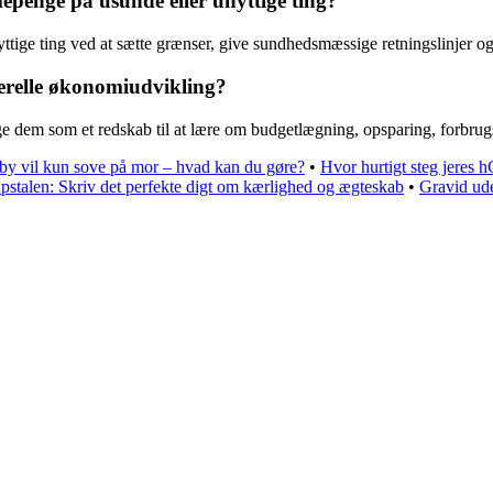
enge på usunde eller unyttige ting?
tige ting ved at sætte grænser, give sundhedsmæssige retningslinjer og
relle økonomiudvikling?
dem som et redskab til at lære om budgetlægning, opsparing, forbrug
by vil kun sove på mor – hvad kan du gøre?
•
Hvor hurtigt steg jeres h
upstalen: Skriv det perfekte digt om kærlighed og ægteskab
•
Gravid ud