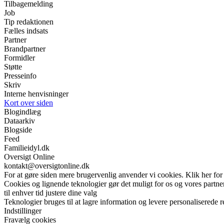
Tilbagemelding
Job
Tip redaktionen
Fælles indsats
Partner
Brandpartner
Formidler
Støtte
Presseinfo
Skriv
Interne henvisninger
Kort over siden
Blogindlæg
Dataarkiv
Blogside
Feed
Familieidyl.dk
Oversigt Online
kontakt@oversigtonline.dk
For at gøre siden mere brugervenlig anvender vi cookies. Klik her for
Cookies og lignende teknologier gør det muligt for os og vores partner
til enhver tid justere dine valg
Teknologier bruges til at lagre information og levere personaliserede r
Indstillinger
Fravælg cookies