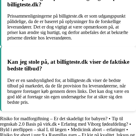
billigteste.dk?
Prissammenligningerne på billigteste.dk er som udgangspunkt
pålidelige, da de er baseret på oplysninger fra de forskellige
leverandører. Det er dog vigtigt at være opmærksom på, at
priser kan ændre sig hurtigt, og derfor anbefales det at bekræfte
priserne direkte hos leverandøren.
Kan jeg stole på, at billigteste.dk viser de faktiske
bedste tilbud?
Der er en sandsynlighed for, at billigteste.dk viser de bedste
tilbud på markedet, da de får provision fra leverandørerne, når
brugere foretager køb gennem deres links. Det kan dog være en
god idé at foretage sin egen undersøgelse for at sikre sig den
bedste pris.
Risiko for madforgiftning – Er det skadeligt for babyen?
•
Tip til
regnskab 2.0 Basis på virk.dk
•
Erfaring med Viborg fødeafdeling?
•
Byld i øreflippen – skal L til lægen
•
Medicinsk abort – erfaringer
•
Risiko for abort i uge 9
•
Rasmillas garn – Et kig på kvalitet, luksus og