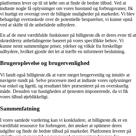
platformen lever op til sit løfte om at finde de bedste tilbud. Ved at
indtaste nogle få oplysninger om vores husstand og forbrugsvaner, fik
vi hurtigt en oversigt over de billigste muligheder på markedet. Vi blev
behageligt overraskede over de potentielle besparelser, vi kunne opnå
ved at skifte til de anbefalede udbydere.
En af de mest værdifulde funktioner på billigteste.dk er deres evne til at
skræddersy anbefalingerne baseret på vores specifikke behov. Vi
kunne nemt sammenligne priser, ydelser og vilkår fra forskellige
udbydere, hvilket gjorde det let at træffe en informeret beslutning.
Brugeroplevelse og brugervenlighed
Vi fandt også billigteste.dk at være meget brugervenlig og intuitiv at
navigere rundt på. Selve processen med at indtaste vores oplysninger
var enkel og ligetil, og resultatet blev præsenteret på en overskuelig
måde. Desuden var hastigheden af tjenesten imponerende, da vi fik
vores tilbud øjeblikkeligt.
Sammenfatning
I vores samlede vurdering kan vi konkludere, at billigteste.dk er en
værdifuld ressource for forbrugere, der ønsker at optimere deres
udgifter og finde de bedste tilbud på markedet. Platformen leverer på