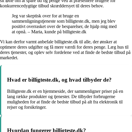
sit løfte om at spare tid og penge ved at præsentere brugere for
konkurrencedygtige tilbud skræddersyet til deres behov.
Jeg var skeptisk over for at bruge en
sammenligningstjeneste som billigteste.dk, men jeg blev
positivt overrasket over de besparelser, de hjalp mig med
at opnå. – Maria, kunde på billigteste.dk
Vi kan derfor varmt anbefale billigteste.dk til alle, der ønsker at
optimere deres udgifter og få mere værdi for deres penge. Læg hus til
deres tjenester, og oplev selv fordelene ved at finde de bedste tilbud på
markedet.
Hvad er billigteste.dk, og hvad tilbyder de?
Billigteste.dk er en hjemmeside, der sammenligner priser på en
lang række produkter og tjenester. De tilbyder forbrugerne
muligheden for at finde de bedste tilbud på alt fra elektronik til
rejser og forsikringer.
Hvordan fungerer billigteste.dk?