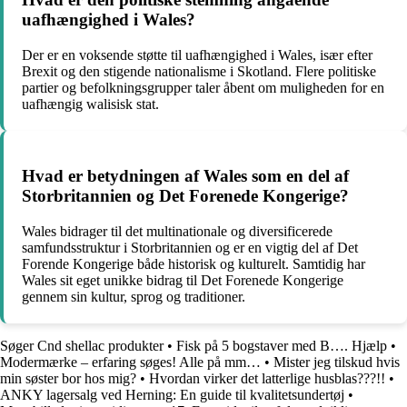
uafhængighed i Wales?
Der er en voksende støtte til uafhængighed i Wales, især efter
Brexit og den stigende nationalisme i Skotland. Flere politiske
partier og befolkningsgrupper taler åbent om muligheden for en
uafhængig walisisk stat.
Hvad er betydningen af Wales som en del af
Storbritannien og Det Forenede Kongerige?
Wales bidrager til det multinationale og diversificerede
samfundsstruktur i Storbritannien og er en vigtig del af Det
Forende Kongerige både historisk og kulturelt. Samtidig har
Wales sit eget unikke bidrag til Det Forenede Kongerige
gennem sin kultur, sprog og traditioner.
Søger Cnd shellac produkter
•
Fisk på 5 bogstaver med B…. Hjælp
•
Modermærke – erfaring søges! Alle på mm…
•
Mister jeg tilskud hvis
min søster bor hos mig?
•
Hvordan virker det latterlige husblas???!!
•
ANKY lagersalg ved Herning: En guide til kvalitetsundertøj
•