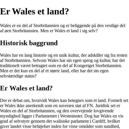
Er Wales et land?
Wales er en del af Storbritannien og er beliggende på den vestlige del
af øen Storbritannien. Men er Wales et land i sig selv?
Historisk baggrund
Wales har en lang historie og en unik kultur, der adskiller sig fra resten
af Storbritannien. Selvom Wales har sin egen sprog og kultur, har det
traditionelt været betragtet som en del af Kongeriget Storbritannien.
Men er det kun en del af et større land, eller har det sin egen
selvstændige status?
Er Wales et land?
Der er debat om, hvorvidt Wales kan betegnes som et land. Formelt set
er Wales ikke anerkendt som en suveræn stat af FN. Juridisk set er
Wales en del af Storbritannien, og den overvejende lovgivende
myndighed ligger i Parlamentet i Westminster. Dog har Wales en vis
grad af selvstyre gennem det walisiske parlament i Cardiff, hvilket
giver landet visse beføjelser inden for visse områder som sundhed,