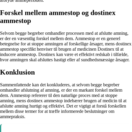
afbryde ammeperioden.
Forskel mellem ammestop og dostinex
ammestop
Selvom begge begreber omhandler processen med at afslutte amning,
er der en væsentlig forskel mellem dem. Ammestop er en generel
betegnelse for at stoppe amningen af forskellige årsager, mens dostinex
ammestop specifikt henviser til brugen af medicinen Dostinex til at
inducere ammestop. Dostinex kan være et effektivt redskab i tilfælde,
hvor amningen skal afsluttes hastigt eller af sundhedsmæssige årsager.
Konklusion
Sammenfattende kan det konkluderes, at selvom begge begreber
omhandler afslutning af amning, er der en markant forskel mellem
dem. Ammestop refererer til den naturlige proces med at stoppe
amning, mens dostinex ammestop indebærer brugen af medicin til at
afslutte amning hurtigt og effektivt. Det er vigtigt at forstå forskellen
mellem disse termer for at træffe informerede beslutninger om
ammepraksis.