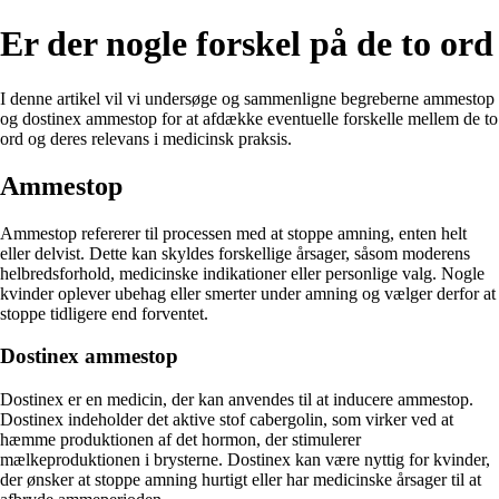
Er der nogle forskel på de to ord
I denne artikel vil vi undersøge og sammenligne begreberne ammestop
og dostinex ammestop for at afdække eventuelle forskelle mellem de to
ord og deres relevans i medicinsk praksis.
Ammestop
Ammestop refererer til processen med at stoppe amning, enten helt
eller delvist. Dette kan skyldes forskellige årsager, såsom moderens
helbredsforhold, medicinske indikationer eller personlige valg. Nogle
kvinder oplever ubehag eller smerter under amning og vælger derfor at
stoppe tidligere end forventet.
Dostinex ammestop
Dostinex er en medicin, der kan anvendes til at inducere ammestop.
Dostinex indeholder det aktive stof cabergolin, som virker ved at
hæmme produktionen af det hormon, der stimulerer
mælkeproduktionen i brysterne. Dostinex kan være nyttig for kvinder,
der ønsker at stoppe amning hurtigt eller har medicinske årsager til at