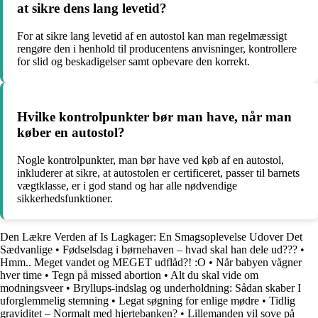
at sikre dens lang levetid?
For at sikre lang levetid af en autostol kan man regelmæssigt
rengøre den i henhold til producentens anvisninger, kontrollere
for slid og beskadigelser samt opbevare den korrekt.
Hvilke kontrolpunkter bør man have, når man
køber en autostol?
Nogle kontrolpunkter, man bør have ved køb af en autostol,
inkluderer at sikre, at autostolen er certificeret, passer til barnets
vægtklasse, er i god stand og har alle nødvendige
sikkerhedsfunktioner.
Den Lækre Verden af Is Lagkager: En Smagsoplevelse Udover Det
Sædvanlige
•
Fødselsdag i børnehaven – hvad skal han dele ud???
•
Hmm.. Meget vandet og MEGET udflåd?! :O
•
Når babyen vågner
hver time
•
Tegn på missed abortion
•
Alt du skal vide om
modningsveer
•
Bryllups-indslag og underholdning: Sådan skaber I
uforglemmelig stemning
•
Legat søgning for enlige mødre
•
Tidlig
graviditet – Normalt med hjertebanken?
•
Lillemanden vil sove på