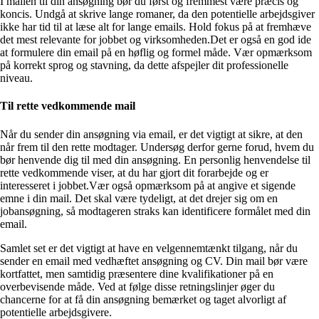
I mailen til din ansøgning bør du først og fremmest være præcis og
koncis. Undgå at skrive lange romaner, da den potentielle arbejdsgiver
ikke har tid til at læse alt for lange emails. Hold fokus på at fremhæve
det mest relevante for jobbet og virksomheden.Det er også en god ide
at formulere din email på en høflig og formel måde. Vær opmærksom
på korrekt sprog og stavning, da dette afspejler dit professionelle
niveau.
Til rette vedkommende mail
Når du sender din ansøgning via email, er det vigtigt at sikre, at den
når frem til den rette modtager. Undersøg derfor gerne forud, hvem du
bør henvende dig til med din ansøgning. En personlig henvendelse til
rette vedkommende viser, at du har gjort dit forarbejde og er
interesseret i jobbet.Vær også opmærksom på at angive et sigende
emne i din mail. Det skal være tydeligt, at det drejer sig om en
jobansøgning, så modtageren straks kan identificere formålet med din
email.
Samlet set er det vigtigt at have en velgennemtænkt tilgang, når du
sender en email med vedhæftet ansøgning og CV. Din mail bør være
kortfattet, men samtidig præsentere dine kvalifikationer på en
overbevisende måde. Ved at følge disse retningslinjer øger du
chancerne for at få din ansøgning bemærket og taget alvorligt af
potentielle arbejdsgivere.