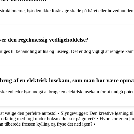
struktionerne, bør den ikke forårsage skade på håret eller hovedbunden
ver den regelmæssig vedligeholdelse?
uges til behandling af lus og luseæg. Det er dog vigtigt at rengøre kam
ed brug af en elektrisk lusekam, som man bør være op
ske enheder bør undgå at bruge en elektrisk lusekam for at undgå poten
 at vælge den perfekte autostol
•
Slyngevugger: Den kreative løsning ti
 erfaring med fugt under boksmadrasser på gulvet?
•
Hvor stor er en j
 tilberede frossen kylling og fryse det ned igen?
•