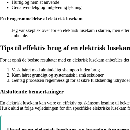
Hurtig og nem at anvende
Genanvendelig og miljøvenlig løsning
En brugeranmeldelse af elektrisk lusekam
Jeg var skeptisk over for en elektrisk lusekam i starten, men eft
anbefale.
Tips til effektiv brug af en elektrisk luseka
For at opnå de bedste resultater med en elektrisk lusekam anbefales det a
Vask håret med almindeligt shampoo inden brug
Kam håret grundigt og systematisk i små sektioner
Gentag processen regelmæssigt for at sikre fuldstændig udryddel
Afsluttende bemærkninger
En elektrisk lusekam kan være en effektiv og skånsom løsning til bekæ
Husk altid at følge vejledningen for din specifikke elektriske lusekam fo
Hvad er en elektrisk lusekam, og hvordan fungerer