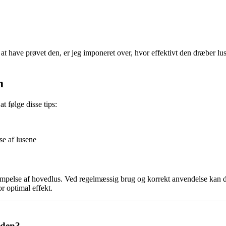
er at have prøvet den, er jeg imponeret over, hvor effektivt den dræber 
m
t følge disse tips:
se af lusene
mpelse af hovedlus. Ved regelmæssig brug og korrekt anvendelse kan de
r optimal effekt.
 den?