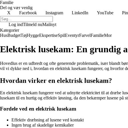
Familie
Del og vær venlig
X
Facebook
Instagram
LinkedIn
YouTube
Pin
Log ind
Tilmeld nu
Mailnyt
Kategorier
Hus
Budget
Tøj
Hygge
Ekspertise
Spil
Eventyr
Farvel
Familie
Mor
Elektrisk lusekam: En grundig a
Hovedlus er en udbredt og ofte generende problematik, især blandt børn 
vil vi dykke ned i, hvordan en elektrisk lusekam fungerer, og hvorfor
Hvordan virker en elektrisk lusekam?
En elektrisk lusekam fungerer ved at udnytte elektricitet til at dræbe 
lusekam til en hurtig og effektiv løsning, da den bekæmper lusene på s
Fordele ved en elektrisk lusekam
Effektiv dræbning af lusene ved kontakt
Ingen brug af skadelige kemikalier