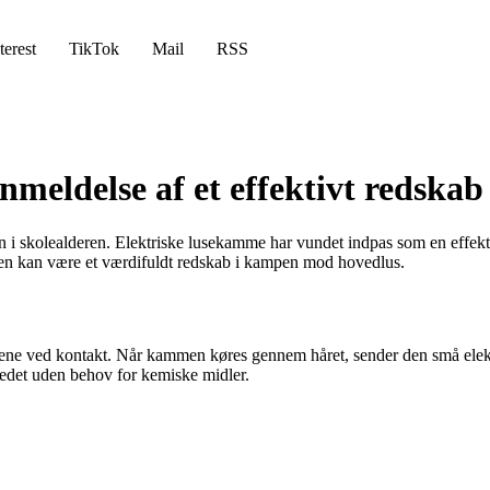
terest
TikTok
Mail
RSS
nmeldelse af et effektivt redska
i skolealderen. Elektriske lusekamme har vundet indpas som en effektiv l
 den kan være et værdifuldt redskab i kampen mod hovedlus.
lusene ved kontakt. Når kammen køres gennem håret, sender den små elektr
tedet uden behov for kemiske midler.