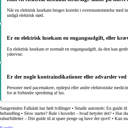
Når en elektrisk lusekam bruges korrekt i overensstemmelse med in
undgå elektrisk stød.
Er en elektrisk lusekam en engangsudgift, eller kræ
En elektrisk lusekam er normalt en engangsudgift, da den kan genbr
ydeevne.
Er der nogle kontraindikationer eller advarsler v
Personer med pacemakere, epilepsi eller andre elektroniske medicin
for at forhindre spredning af lus.
Sangerinden Fallulah har født tvillinger
•
Smalle autostole: En guide til
behandling
•
Slow starter? Bule i hovedet – hvad betyder det?
•
Har du
rabat/billetter – Din guide til at spare penge og have det sjovt!
•
Kan man