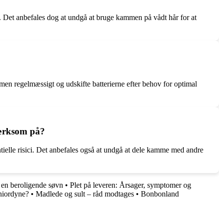
. Det anbefales dog at undgå at bruge kammen på vådt hår for at
men regelmæssigt og udskifte batterierne efter behov for optimal
mærksom på?
tielle risici. Det anbefales også at undgå at dele kamme med andre
l en beroligende søvn
•
Plet på leveren: Årsager, symptomer og
uniordyne?
•
Madlede og sult – råd modtages
•
Bonbonland