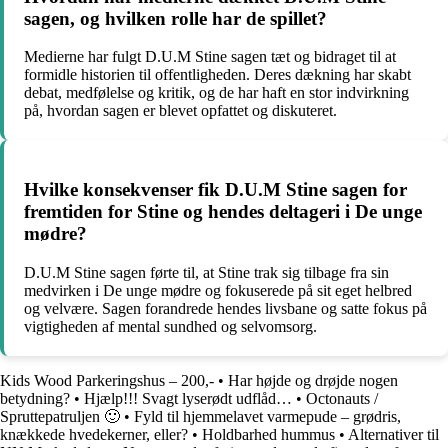
sagen, og hvilken rolle har de spillet?
Medierne har fulgt D.U.M Stine sagen tæt og bidraget til at
formidle historien til offentligheden. Deres dækning har skabt
debat, medfølelse og kritik, og de har haft en stor indvirkning
på, hvordan sagen er blevet opfattet og diskuteret.
Hvilke konsekvenser fik D.U.M Stine sagen for
fremtiden for Stine og hendes deltageri i De unge
mødre?
D.U.M Stine sagen førte til, at Stine trak sig tilbage fra sin
medvirken i De unge mødre og fokuserede på sit eget helbred
og velvære. Sagen forandrede hendes livsbane og satte fokus på
vigtigheden af mental sundhed og selvomsorg.
Kids Wood Parkeringshus – 200,-
•
Har højde og drøjde nogen
betydning?
•
Hjælp!!! Svagt lyserødt udflåd…
•
Octonauts /
Spruttepatruljen 🙂
•
Fyld til hjemmelavet varmepude – grødris,
knækkede hvedekerner, eller?
•
Holdbarhed hummus
•
Alternativer til