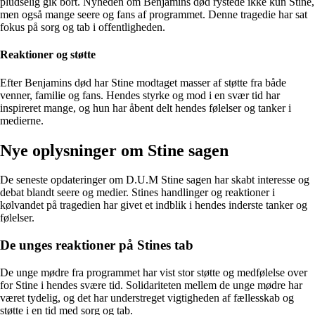
pludselig gik bort. Nyheden om Benjamins død rystede ikke kun Stine,
men også mange seere og fans af programmet. Denne tragedie har sat
fokus på sorg og tab i offentligheden.
Reaktioner og støtte
Efter Benjamins død har Stine modtaget masser af støtte fra både
venner, familie og fans. Hendes styrke og mod i en svær tid har
inspireret mange, og hun har åbent delt hendes følelser og tanker i
medierne.
Nye oplysninger om Stine sagen
De seneste opdateringer om D.U.M Stine sagen har skabt interesse og
debat blandt seere og medier. Stines handlinger og reaktioner i
kølvandet på tragedien har givet et indblik i hendes inderste tanker og
følelser.
De unges reaktioner på Stines tab
De unge mødre fra programmet har vist stor støtte og medfølelse over
for Stine i hendes svære tid. Solidariteten mellem de unge mødre har
været tydelig, og det har understreget vigtigheden af fællesskab og
støtte i en tid med sorg og tab.