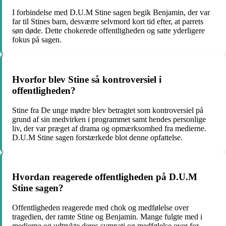
I forbindelse med D.U.M Stine sagen begik Benjamin, der var
far til Stines barn, desværre selvmord kort tid efter, at parrets
søn døde. Dette chokerede offentligheden og satte yderligere
fokus på sagen.
Hvorfor blev Stine så kontroversiel i
offentligheden?
Stine fra De unge mødre blev betragtet som kontroversiel på
grund af sin medvirken i programmet samt hendes personlige
liv, der var præget af drama og opmærksomhed fra medierne.
D.U.M Stine sagen forstærkede blot denne opfattelse.
Hvordan reagerede offentligheden på D.U.M
Stine sagen?
Offentligheden reagerede med chok og medfølelse over
tragedien, der ramte Stine og Benjamin. Mange fulgte med i
medierne og udtrykte deres sympati og medfølelse over for