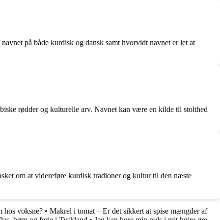
f navnet på både kurdisk og dansk samt hvorvidt navnet er let at
abiske rødder og kulturelle arv. Navnet kan være en kilde til stolthed
ket om at videreføre kurdisk tradioner og kultur til den næste
m hos voksne?
•
Makrel i tomat – Er det sikkert at spise mængder af
Pas, børn og ferie i Tyskland
•
Jeg kan høre min puls i mit højre øre…