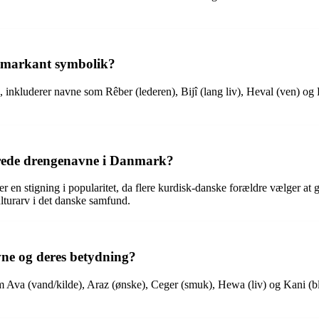
d markant symbolik?
inkluderer navne som Rêber (lederen), Bijî (lang liv), Heval (ven) og 
rerede drengenavne i Danmark?
 en stigning i popularitet, da flere kurdisk-danske forældre vælger at g
ulturarv i det danske samfund.
vne og deres betydning?
 Ava (vand/kilde), Araz (ønske), Ceger (smuk), Hewa (liv) og Kani (bl