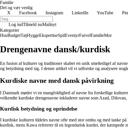
Familie
Del og vær venlig
X
Facebook
Instagram
LinkedIn
YouTube
Pin
Log ind
Tilmeld nu
Mailnyt
Kategorier
Hus
Budget
Tøj
Hygge
Ekspertise
Spil
Eventyr
Farvel
Familie
Mor
Drengenavne dansk/kurdisk
En fusion af kulturer og traditioner skaber en unik smeltedigel af navn
og betydning med sig. I denne artikel vil vi udforske og analysere nog
Kurdiske navne med dansk påvirkning
I Danmark møder vi en mangfoldighed af navne fra forskellige kulture
velkendte kurdiske drengenavne inkluderer navne som Azad, Dilovan
Kurdisk betydning og oprindelse
I kurdiske kulturen tildeles navne ofte med stor omhu og med tanke på 
kurdisk, mens Kawa refererer til en legendarisk kurder, der kæmpede 