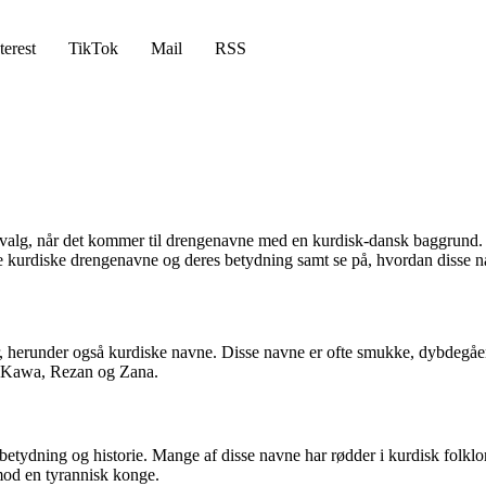
terest
TikTok
Mail
RSS
evalg, når det kommer til drengenavne med en kurdisk-dansk baggrund. Nav
le kurdiske drengenavne og deres betydning samt se på, hvordan disse na
r, herunder også kurdiske navne. Disse navne er ofte smukke, dybdegåe
, Kawa, Rezan og Zana.
betydning og historie. Mange af disse navne har rødder i kurdisk folklo
mod en tyrannisk konge.