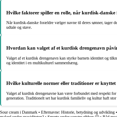
Hvilke faktorer spiller en rolle, når kurdisk-danske
Når kurdisk-danske forældre vælger navne til deres sønner, tager de
udtale og stave.
Hvordan kan valget af et kurdisk drengenavn påvirke
Valget af et kurdisk drengenavn kan styrke barnets identitet og tilkny
og identitet i en multikulturel sammenhæng.
Hvilke kulturelle normer eller traditioner er knytte
Valget af kurdisk drengenavne kan være forbundet med respekt for æl
generation. Traditionelt set har kurdisk familieliv og kultur haft s
Sour cream i Danmark
•
Efternavne: Historie, betydning og udvikling
makrel under graviditeten?
•
Smerte under venstre ribben 🙁
•
Råd mod 