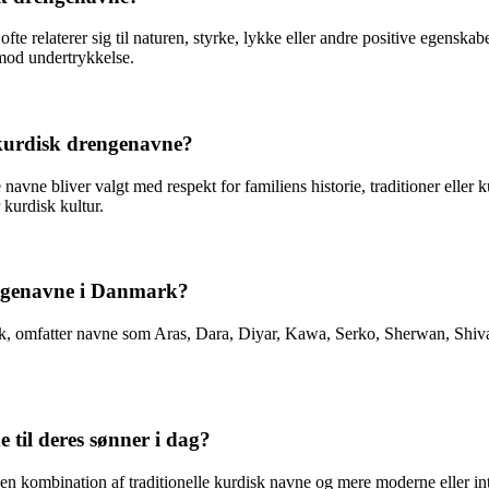
te relaterer sig til naturen, styrke, lykke eller andre positive egensk
od undertrykkelse.
f kurdisk drengenavne?
 navne bliver valgt med respekt for familiens historie, traditioner eller 
r kurdisk kultur.
engenavne i Danmark?
k, omfatter navne som Aras, Dara, Diyar, Kawa, Serko, Sherwan, Shivan
til deres sønner i dag?
n kombination af traditionelle kurdisk navne og mere moderne eller in