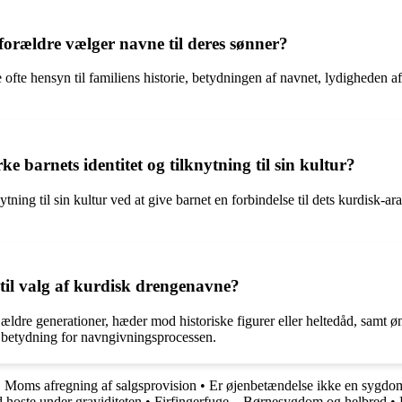
 forældre vælger navne til deres sønner?
 ofte hensyn til familiens historie, betydningen af navnet, lydigheden a
 barnets identitet og tilknytning til sin kultur?
tning til sin kultur ved at give barnet en forbindelse til dets kurdisk-ar
t til valg af kurdisk drengenavne?
dre generationer, hæder mod historiske figurer eller heltedåd, samt øns
tor betydning for navngivningsprocessen.
•
Moms afregning af salgsprovision
•
Er øjenbetændelse ikke en sygdo
hoste under graviditeten
•
Firfingerfuge – Børnesygdom og helbred
•