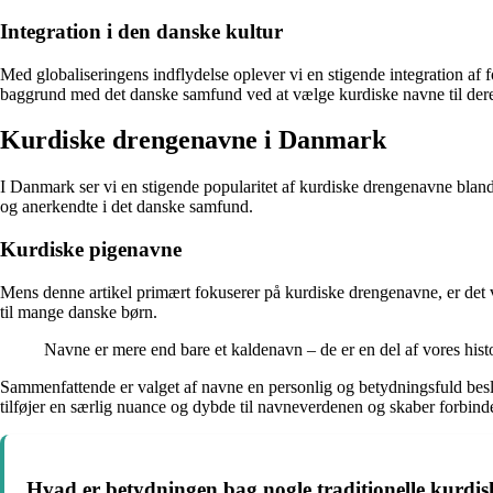
Integration i den danske kultur
Med globaliseringens indflydelse oplever vi en stigende integration af f
baggrund med det danske samfund ved at vælge kurdiske navne til dere
Kurdiske drengenavne i Danmark
I Danmark ser vi en stigende popularitet af kurdiske drengenavne blan
og anerkendte i det danske samfund.
Kurdiske pigenavne
Mens denne artikel primært fokuserer på kurdiske drengenavne, er det
til mange danske børn.
Navne er mere end bare et kaldenavn – de er en del af vores histo
Sammenfattende er valget af navne en personlig og betydningsfuld beslu
tilføjer en særlig nuance og dybde til navneverdenen og skaber forbindel
Hvad er betydningen bag nogle traditionelle kurdi