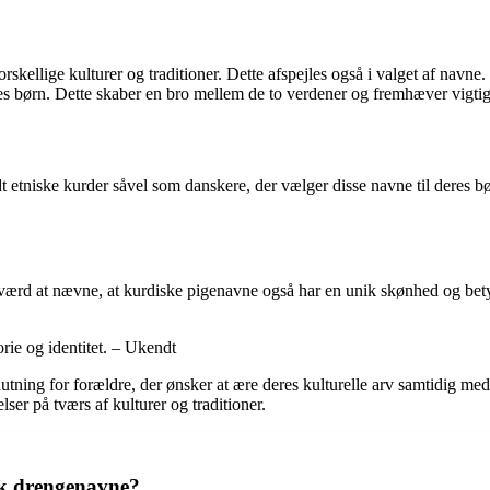
orskellige kulturer og traditioner. Dette afspejles også i valget af nav
s børn. Dette skaber en bro mellem de to verdener og fremhæver vigti
dt etniske kurder såvel som danskere, der vælger disse navne til deres
 værd at nævne, at kurdiske pigenavne også har en unik skønhed og be
rie og identitet. – Ukendt
tning for forældre, der ønsker at ære deres kulturelle arv samtidig me
ser på tværs af kulturer og traditioner.
sk drengenavne?