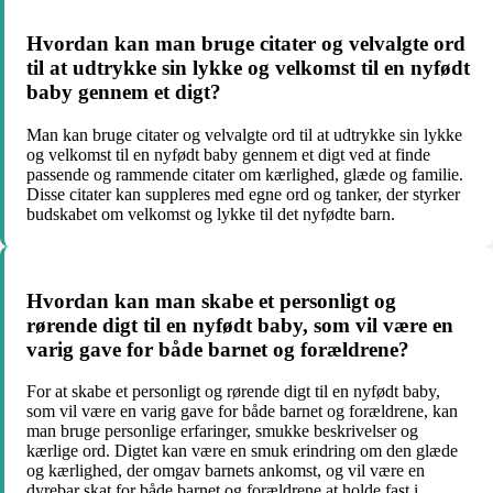
Hvordan kan man bruge citater og velvalgte ord
til at udtrykke sin lykke og velkomst til en nyfødt
baby gennem et digt?
Man kan bruge citater og velvalgte ord til at udtrykke sin lykke
og velkomst til en nyfødt baby gennem et digt ved at finde
passende og rammende citater om kærlighed, glæde og familie.
Disse citater kan suppleres med egne ord og tanker, der styrker
budskabet om velkomst og lykke til det nyfødte barn.
Hvordan kan man skabe et personligt og
rørende digt til en nyfødt baby, som vil være en
varig gave for både barnet og forældrene?
For at skabe et personligt og rørende digt til en nyfødt baby,
som vil være en varig gave for både barnet og forældrene, kan
man bruge personlige erfaringer, smukke beskrivelser og
kærlige ord. Digtet kan være en smuk erindring om den glæde
og kærlighed, der omgav barnets ankomst, og vil være en
dyrebar skat for både barnet og forældrene at holde fast i.