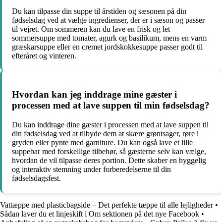
Du kan tilpasse din suppe til årstiden og sæsonen på din
fødselsdag ved at vælge ingredienser, der er i sæson og passer
til vejret. Om sommeren kan du lave en frisk og let
sommersuppe med tomater, agurk og basilikum, mens en varm
græskarsuppe eller en cremet jordskokkesuppe passer godt til
efteråret og vinteren.
Hvordan kan jeg inddrage mine gæster i
processen med at lave suppen til min fødselsdag?
Du kan inddrage dine gæster i processen med at lave suppen til
din fødselsdag ved at tilbyde dem at skære grøntsager, røre i
gryden eller pynte med garniture. Du kan også lave et lille
suppebar med forskellige tilbehør, så gæsterne selv kan vælge,
hvordan de vil tilpasse deres portion. Dette skaber en hyggelig
og interaktiv stemning under forberedelserne til din
fødselsdagsfest.
Vattæppe med plasticbagside – Det perfekte tæppe til alle lejligheder
•
Sådan laver du et linjeskift i Om sektionen på det nye Facebook
•