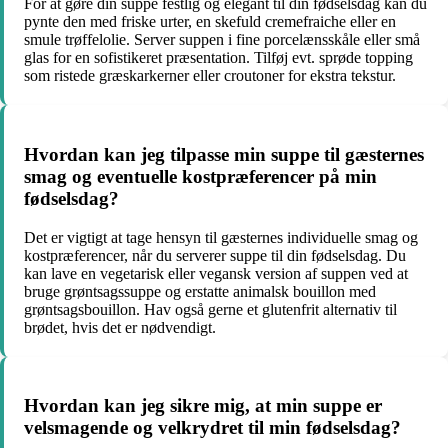
For at gøre din suppe festlig og elegant til din fødselsdag kan du
pynte den med friske urter, en skefuld cremefraiche eller en
smule trøffelolie. Server suppen i fine porcelænsskåle eller små
glas for en sofistikeret præsentation. Tilføj evt. sprøde topping
som ristede græskarkerner eller croutoner for ekstra tekstur.
Hvordan kan jeg tilpasse min suppe til gæsternes
smag og eventuelle kostpræferencer på min
fødselsdag?
Det er vigtigt at tage hensyn til gæsternes individuelle smag og
kostpræferencer, når du serverer suppe til din fødselsdag. Du
kan lave en vegetarisk eller vegansk version af suppen ved at
bruge grøntsagssuppe og erstatte animalsk bouillon med
grøntsagsbouillon. Hav også gerne et glutenfrit alternativ til
brødet, hvis det er nødvendigt.
Hvordan kan jeg sikre mig, at min suppe er
velsmagende og velkrydret til min fødselsdag?