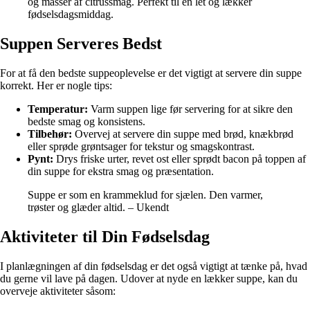
og masser af citrussmag. Perfekt til en let og lækker
fødselsdagsmiddag.
Suppen Serveres Bedst
For at få den bedste suppeoplevelse er det vigtigt at servere din suppe
korrekt. Her er nogle tips:
Temperatur:
Varm suppen lige før servering for at sikre den
bedste smag og konsistens.
Tilbehør:
Overvej at servere din suppe med brød, knækbrød
eller sprøde grøntsager for tekstur og smagskontrast.
Pynt:
Drys friske urter, revet ost eller sprødt bacon på toppen af
din suppe for ekstra smag og præsentation.
Suppe er som en krammeklud for sjælen. Den varmer,
trøster og glæder altid. – Ukendt
Aktiviteter til Din Fødselsdag
I planlægningen af din fødselsdag er det også vigtigt at tænke på, hvad
du gerne vil lave på dagen. Udover at nyde en lækker suppe, kan du
overveje aktiviteter såsom: