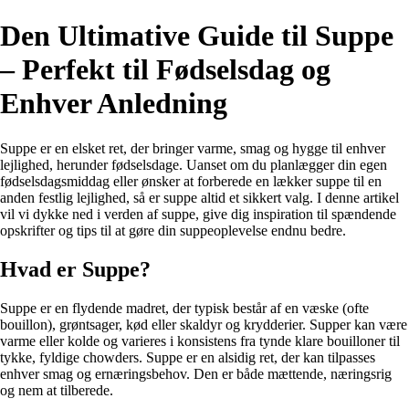
Den Ultimative Guide til Suppe
– Perfekt til Fødselsdag og
Enhver Anledning
Suppe er en elsket ret, der bringer varme, smag og hygge til enhver
lejlighed, herunder fødselsdage. Uanset om du planlægger din egen
fødselsdagsmiddag eller ønsker at forberede en lækker suppe til en
anden festlig lejlighed, så er suppe altid et sikkert valg. I denne artikel
vil vi dykke ned i verden af suppe, give dig inspiration til spændende
opskrifter og tips til at gøre din suppeoplevelse endnu bedre.
Hvad er Suppe?
Suppe er en flydende madret, der typisk består af en væske (ofte
bouillon), grøntsager, kød eller skaldyr og krydderier. Supper kan være
varme eller kolde og varieres i konsistens fra tynde klare bouilloner til
tykke, fyldige chowders. Suppe er en alsidig ret, der kan tilpasses
enhver smag og ernæringsbehov. Den er både mættende, næringsrig
og nem at tilberede.