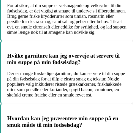
For at sikre, at din suppe er velsmagende og velkrydret til din
fødselsdag, er det vigtigt at smage til undervejs i tilberedningen.
Brug gerne friske krydderurter som timian, rosmarin eller
persille for ekstra smag, samt salt og peber efter behov. Tilsæt
evt. en smule citronsaft eller eddike for syrlighed, og lad suppen
simre længe nok til at smagene kan udvikle sig.
Hvilke garniture kan jeg overveje at servere til
min suppe på min fødselsdag?
Der er mange forskellige garniture, du kan servere til din suppe
på din fødselsdag for at tilføje ekstra smag og tekstur. Nogle
populære valg inkluderer ristede græskarkerner, friskhakkede
urter som persille eller koriander, sprød bacon, croutoner, en
skefuld creme fraiche eller en smule revet ost.
Hvordan kan jeg præsentere min suppe på en
smuk måde til min fødselsdag?