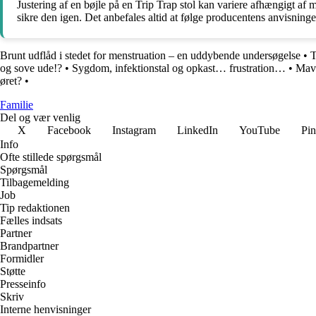
Justering af en bøjle på en Trip Trap stol kan variere afhængigt af 
sikre den igen. Det anbefales altid at følge producentens anvisninge
Brunt udflåd i stedet for menstruation – en uddybende undersøgelse
•
T
og sove ude!?
•
Sygdom, infektionstal og opkast… frustration…
•
Mave
øret?
•
Familie
Del og vær venlig
X
Facebook
Instagram
LinkedIn
YouTube
Pin
Info
Ofte stillede spørgsmål
Spørgsmål
Tilbagemelding
Job
Tip redaktionen
Fælles indsats
Partner
Brandpartner
Formidler
Støtte
Presseinfo
Skriv
Interne henvisninger