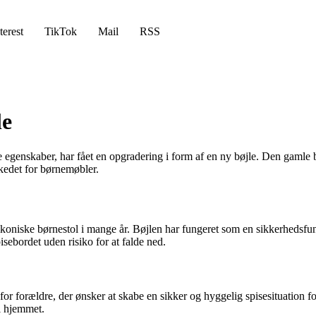
terest
TikTok
Mail
RSS
le
e egenskaber, har fået en opgradering i form af en ny bøjle. Den gamle bø
edet for børnemøbler.
en ikoniske børnestol i mange år. Bøjlen har fungeret som en sikkerhedsf
sebordet uden risiko for at falde ned.
t for forældre, der ønsker at skabe en sikker og hyggelig spisesituation f
i hjemmet.