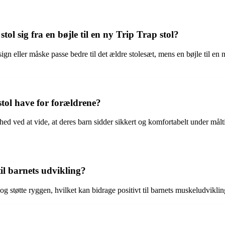
ol sig fra en bøjle til en ny Trip Trap stol?
ign eller måske passe bedre til det ældre stolesæt, mens en bøjle til en n
stol have for forældrene?
ghed ved at vide, at deres barn sidder sikkert og komfortabelt under målt
il barnets udvikling?
g støtte ryggen, hvilket kan bidrage positivt til barnets muskeludvikling