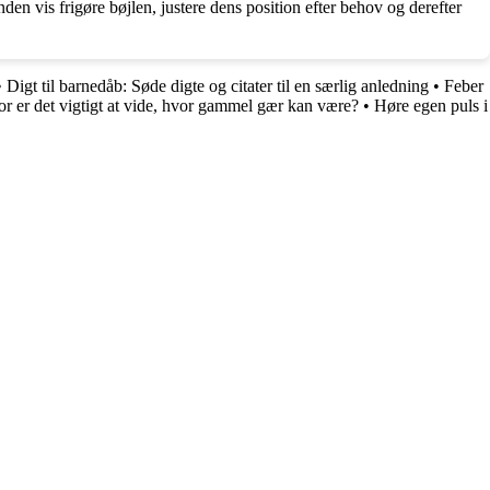
den vis frigøre bøjlen, justere dens position efter behov og derefter
•
Digt til barnedåb: Søde digte og citater til en særlig anledning
•
Feber
r er det vigtigt at vide, hvor gammel gær kan være?
•
Høre egen puls i