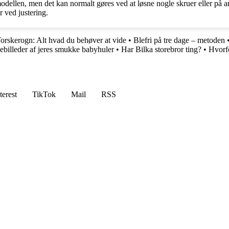
modellen, men det kan normalt gøres ved at løsne nogle skruer eller på an
r ved justering.
orskerogn: Alt hvad du behøver at vide
•
Blefri på tre dage – metoden
billeder af jeres smukke babyhuler
•
Har Bilka storebror ting?
•
Hvorfo
terest
TikTok
Mail
RSS