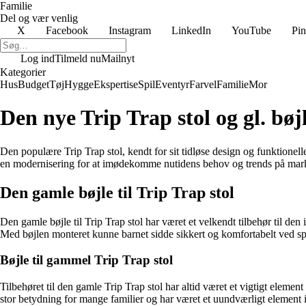
Familie
Del og vær venlig
X
Facebook
Instagram
LinkedIn
YouTube
Pin
Log ind
Tilmeld nu
Mailnyt
Kategorier
Hus
Budget
Tøj
Hygge
Ekspertise
Spil
Eventyr
Farvel
Familie
Mor
Den nye Trip Trap stol og gl. bøj
Den populære Trip Trap stol, kendt for sit tidløse design og funktionell
en modernisering for at imødekomme nutidens behov og trends på mark
Den gamle bøjle til Trip Trap stol
Den gamle bøjle til Trip Trap stol har været et velkendt tilbehør til d
Med bøjlen monteret kunne barnet sidde sikkert og komfortabelt ved spi
Bøjle til gammel Trip Trap stol
Tilbehøret til den gamle Trip Trap stol har altid været et vigtigt elemen
stor betydning for mange familier og har været et uundværligt element 