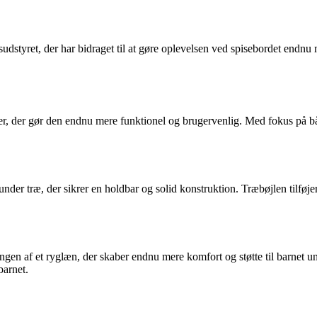
sudstyret, der har bidraget til at gøre oplevelsen ved spisebordet endnu 
inger, der gør den endnu mere funktionel og brugervenlig. Med fokus på 
runder træ, der sikrer en holdbar og solid konstruktion. Træbøjlen tilføjer 
egreringen af et ryglæn, der skaber endnu mere komfort og støtte til bar
barnet.