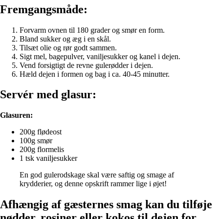
Fremgangsmåde:
Forvarm ovnen til 180 grader og smør en form.
Bland sukker og æg i en skål.
Tilsæt olie og rør godt sammen.
Sigt mel, bagepulver, vaniljesukker og kanel i dejen.
Vend forsigtigt de revne gulerødder i dejen.
Hæld dejen i formen og bag i ca. 40-45 minutter.
Servér med glasur:
Glasuren:
200g flødeost
100g smør
200g flormelis
1 tsk vaniljesukker
En god gulerodskage skal være saftig og smage af
krydderier, og denne opskrift rammer lige i øjet!
Afhængig af gæsternes smag kan du tilføje
nødder, rosiner eller kokos til dejen for