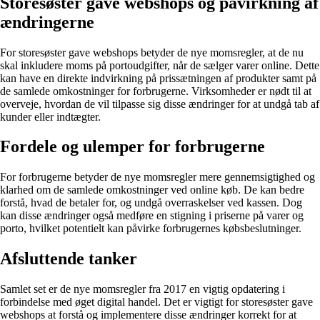
Storesøster gave webshops og påvirkning af
ændringerne
For storesøster gave webshops betyder de nye momsregler, at de nu
skal inkludere moms på portoudgifter, når de sælger varer online. Dette
kan have en direkte indvirkning på prissætningen af produkter samt på
de samlede omkostninger for forbrugerne. Virksomheder er nødt til at
overveje, hvordan de vil tilpasse sig disse ændringer for at undgå tab af
kunder eller indtægter.
Fordele og ulemper for forbrugerne
For forbrugerne betyder de nye momsregler mere gennemsigtighed og
klarhed om de samlede omkostninger ved online køb. De kan bedre
forstå, hvad de betaler for, og undgå overraskelser ved kassen. Dog
kan disse ændringer også medføre en stigning i priserne på varer og
porto, hvilket potentielt kan påvirke forbrugernes købsbeslutninger.
Afsluttende tanker
Samlet set er de nye momsregler fra 2017 en vigtig opdatering i
forbindelse med øget digital handel. Det er vigtigt for storesøster gave
webshops at forstå og implementere disse ændringer korrekt for at