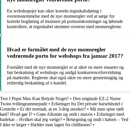
En webshopejer kan sikre korrekt regnskabsføring i
overensstemmelse med de nye momsregler ved at sørge for
korrekt bogføring af momsen på portoomkostninger og løbende
kontrollere, at regnskabet stemmer overens med momsreglerne.
Hvad er formålet med de nye momsregler
vedrørende porto for webshops fra januar 2017?
Formålet med de nye momsregler er at sikre en mere ensartet og
fair beskatning af webshops og undgå konkurrenceforvridning
på markedet. Reglerne skal også sikre en mere gennemsigtig og
retfærdig beskatning af e-handel.
Tror I Pepsi Max Kan Betyde Noget?
•
Den originale EZ-2 Nurse
Twins tvillingeammepude
•
Erfaringer fra Det private barselshotel i
Gentofte
•
Er det normalt, at en 3-årig snorker?
•
Må man spise rødt
kød? Hvad gør I?
•
Grøn Allomin og ondt i maven
•
Erfaringer med
badekar – Hvilket skal jeg vælge?
•
Belægning og ondt i halsen – Ved
I ikke er læger
•
Hælder man lagen fra chilibeans?
•