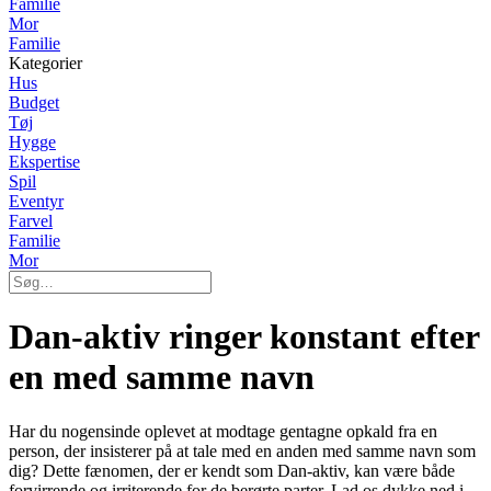
Familie
Mor
Familie
Kategorier
Hus
Budget
Tøj
Hygge
Ekspertise
Spil
Eventyr
Farvel
Familie
Mor
Dan-aktiv ringer konstant efter
en med samme navn
Har du nogensinde oplevet at modtage gentagne opkald fra en
person, der insisterer på at tale med en anden med samme navn som
dig? Dette fænomen, der er kendt som Dan-aktiv, kan være både
forvirrende og irriterende for de berørte parter. Lad os dykke ned i