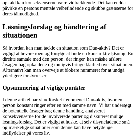
opkald kan konsekvenserne være vidtrækkende. Det kan endda
påvirke en persons mentale velbefindende og skubbe grænserne for
deres tålmodighed.
Løsningsforslag og håndtering af
situationen
Så hvordan kan man tackle en situation som Dan-aktiv? Det er
vigtigt at bevare roen og forsøge at finde en konstruktiv løsning. En
direkte samtale med den person, der ringer, kan måske afsløre
årsagen bag opkaldene og muligvis bringe klarhed over situationen.
Alternativt kan man overveje at blokere nummeret for at undgå
yderligere forstyrrelser.
Opsummering af vigtige punkter
I denne artikel har vi udforsket fænomenet Dan-aktiv, hvor en
person konstant ringer efter en med samme navn. Vi har undersøgt
de potentielle årsager bag denne handling, analyseret
konsekvenserne for de involverede parter og diskuteret mulige
løsningsforslag. Det er vigtigt at huske, at selv tilsyneladende små
og mærkelige situationer som denne kan have betydelige
indflydelser på vores liv.