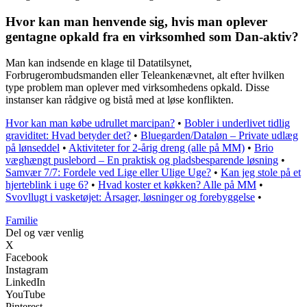
Hvor kan man henvende sig, hvis man oplever
gentagne opkald fra en virksomhed som Dan-aktiv?
Man kan indsende en klage til Datatilsynet,
Forbrugerombudsmanden eller Teleankenævnet, alt efter hvilken
type problem man oplever med virksomhedens opkald. Disse
instanser kan rådgive og bistå med at løse konflikten.
Hvor kan man købe udrullet marcipan?
•
Bobler i underlivet tidlig
graviditet: Hvad betyder det?
•
Bluegarden/Dataløn – Private udlæg
på lønseddel
•
Aktiviteter for 2-årig dreng (alle på MM)
•
Brio
væghængt puslebord – En praktisk og pladsbesparende løsning
•
Samvær 7/7: Fordele ved Lige eller Ulige Uge?
•
Kan jeg stole på et
hjerteblink i uge 6?
•
Hvad koster et køkken? Alle på MM
•
Svovllugt i vasketøjet: Årsager, løsninger og forebyggelse
•
Familie
Del og vær venlig
X
Facebook
Instagram
LinkedIn
YouTube
Pinterest