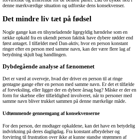
denne mærkværdige situation og udforske dens konsekvenser.
Det mindre liv tæt på fødsel
Nogle gange kan en tilsyneladende ligegyldig hændelse som en
række opkald fra en ukendt person faktisk have dybere rødder end
først antaget. I tilfældet med Dan-aktiv, hvor en person konstant
ringer efter en person med samme navn, kan der være flere lag af
betydning skjult bag handlingen.
Dybdegående analyse af fænomenet
Det er værd at overveje, hvad der driver en person til at ringe
gentagne gange efter en person med samme navn. Er det et tilfælde
af forveksling, eller ligger der en dybere årsag bag? Måske er der en
form for skæbne eller tilfældighed involveret, når to personer med
samme navn bliver trukket sammen på denne mærkelige måde.
Udtømmende gennemgang af konsekvenserne
For den person, der modtager opkaldene, kan det have en betydelig
indvirkning på deres dagligdag. Fra konstant afbrydelser og
forvirring til frustration over ikke at kunne standse strømmen af