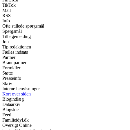
TikTok
Mail
RSS
Info
Ofte stillede spørgsmål
Spørgsmål
Tilbagemelding
Job
Tip redaktionen
Fælles indsats
Partner
Brandpartner
Formidler
Støtte
Presseinfo
Skriv
Interne henvisninger
Kort over siden
Blogindlæg
Dataarkiv
Blogside
Feed
Familieidyl.dk
Oversigt Online