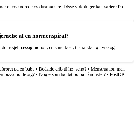
ner eller ændrede cyklusmønstre. Disse virkninger kan variere fra
jernelse af en hormonspiral?
under regelmæssig motion, en sund kost, tilstrækkelig hvile og
ftrøret på en baby
•
Bedside crib til høj seng?
•
Menstruation men
n pizza holde sig?
•
Nogle som har tattoo på håndledet?
•
PostDK