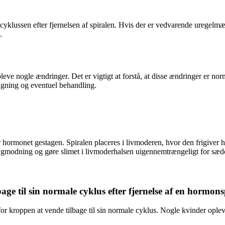
klussen efter fjernelsen af spiralen. Hvis der er vedvarende uregelmæs
.
ve nogle ændringer. Det er vigtigt at forstå, at disse ændringer er norm
lgning og eventuel behandling.
ormonet gestagen. Spiralen placeres i livmoderen, hvor den frigiver ho
ægmodning og gøre slimet i livmoderhalsen uigennemtrængeligt for sædc
age til sin normale cyklus efter fjernelse af en hormons
 for kroppen at vende tilbage til sin normale cyklus. Nogle kvinder ople