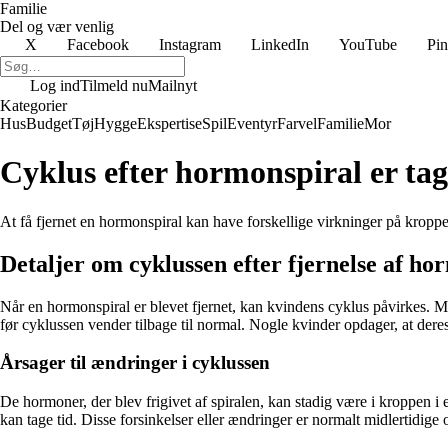
Familie
Del og vær venlig
X
Facebook
Instagram
LinkedIn
YouTube
Pin
Log ind
Tilmeld nu
Mailnyt
Kategorier
Hus
Budget
Tøj
Hygge
Ekspertise
Spil
Eventyr
Farvel
Familie
Mor
Cyklus efter hormonspiral er tag
At få fjernet en hormonspiral kan have forskellige virkninger på kroppen
Detaljer om cyklussen efter fjernelse af ho
Når en hormonspiral er blevet fjernet, kan kvindens cyklus påvirkes. M
før cyklussen vender tilbage til normal. Nogle kvinder opdager, at deres
Årsager til ændringer i cyklussen
De hormoner, der blev frigivet af spiralen, kan stadig være i kroppen i e
kan tage tid. Disse forsinkelser eller ændringer er normalt midlertidige o