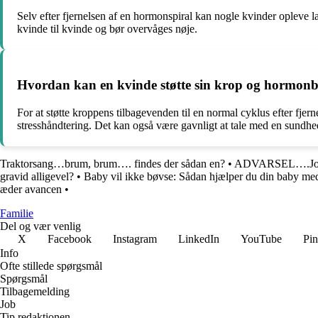
Selv efter fjernelsen af en hormonspiral kan nogle kvinder opleve 
kvinde til kvinde og bør overvåges nøje.
Hvordan kan en kvinde støtte sin krop og hormonbal
For at støtte kroppens tilbagevenden til en normal cyklus efter fjer
stresshåndtering. Det kan også være gavnligt at tale med en sundh
Traktorsang…brum, brum…. findes der sådan en?
•
ADVARSEL….Jol
gravid alligevel?
•
Baby vil ikke bøvse: Sådan hjælper du din baby med
æder avancen
•
Familie
Del og vær venlig
X
Facebook
Instagram
LinkedIn
YouTube
Pin
Info
Ofte stillede spørgsmål
Spørgsmål
Tilbagemelding
Job
Tip redaktionen