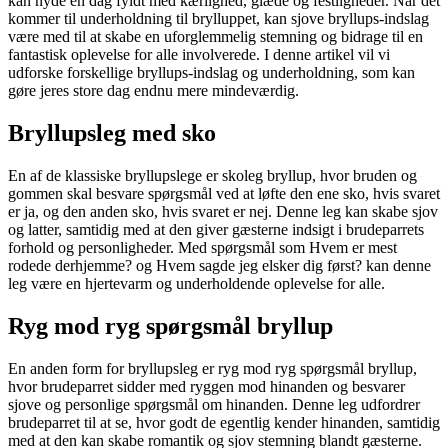
kan nyde en dag fyldt med kærlighed, glæde og festligheder. Når det
kommer til underholdning til brylluppet, kan sjove bryllups-indslag
være med til at skabe en uforglemmelig stemning og bidrage til en
fantastisk oplevelse for alle involverede. I denne artikel vil vi
udforske forskellige bryllups-indslag og underholdning, som kan
gøre jeres store dag endnu mere mindeværdig.
Bryllupsleg med sko
En af de klassiske bryllupslege er skoleg bryllup, hvor bruden og
gommen skal besvare spørgsmål ved at løfte den ene sko, hvis svaret
er ja, og den anden sko, hvis svaret er nej. Denne leg kan skabe sjov
og latter, samtidig med at den giver gæsterne indsigt i brudeparrets
forhold og personligheder. Med spørgsmål som Hvem er mest
rodede derhjemme? og Hvem sagde jeg elsker dig først? kan denne
leg være en hjertevarm og underholdende oplevelse for alle.
Ryg mod ryg spørgsmål bryllup
En anden form for bryllupsleg er ryg mod ryg spørgsmål bryllup,
hvor brudeparret sidder med ryggen mod hinanden og besvarer
sjove og personlige spørgsmål om hinanden. Denne leg udfordrer
brudeparret til at se, hvor godt de egentlig kender hinanden, samtidig
med at den kan skabe romantik og sjov stemning blandt gæsterne.