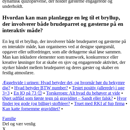
dynamisk quizoplevelse, der holder gæsterne engagerede og
underholdt.
Hvordan kan man planlægge en leg til et bryllup,
der involverer både brudeparret og gæsterne på en
interaktiv måde?
En leg til et bryllup, der involverer både brudeparret og gæsterne på
en interaktiv måde, kan organiseres ved at designe spørgsmål,
opgaver eller udfordringer, som alle deltagerne skal løse sammen.
Man kan inkludere elementer som teamwork, konkurrence eller
kreative løsninger for at skabe en sjov og engagerende aktivitet, der
styrker båndet mellem brudeparret og deres gæster og skaber en
festlig atmosfære.
Æggehvide i urinen: Hvad betyder det, og hvornår bør du bekymre
dig?
•
Hvad betyder BTW number?
•
Testet positiv (allerede) i uge
3+3
•
En IQ på 73 🙁
•
Torskerogn: Alt hvad du behøver at vide
•
Øget udflåd som første tegn på graviditet – Sandt eller falsk?
•
Hvor
finder jeg gode (og billige) stofbleer?
•
Truet med RKI af fup firma
•
Kan katte fornemme graviditet?
•
Familie
Del og vær venlig
X