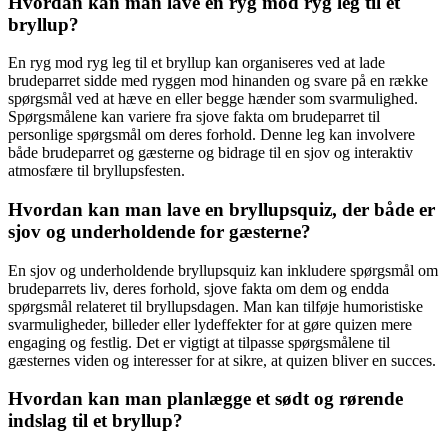
Hvordan kan man lave en ryg mod ryg leg til et
bryllup?
En ryg mod ryg leg til et bryllup kan organiseres ved at lade
brudeparret sidde med ryggen mod hinanden og svare på en række
spørgsmål ved at hæve en eller begge hænder som svarmulighed.
Spørgsmålene kan variere fra sjove fakta om brudeparret til
personlige spørgsmål om deres forhold. Denne leg kan involvere
både brudeparret og gæsterne og bidrage til en sjov og interaktiv
atmosfære til bryllupsfesten.
Hvordan kan man lave en bryllupsquiz, der både er
sjov og underholdende for gæsterne?
En sjov og underholdende bryllupsquiz kan inkludere spørgsmål om
brudeparrets liv, deres forhold, sjove fakta om dem og endda
spørgsmål relateret til bryllupsdagen. Man kan tilføje humoristiske
svarmuligheder, billeder eller lydeffekter for at gøre quizen mere
engaging og festlig. Det er vigtigt at tilpasse spørgsmålene til
gæsternes viden og interesser for at sikre, at quizen bliver en succes.
Hvordan kan man planlægge et sødt og rørende
indslag til et bryllup?