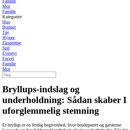
Familie
Mor
Familie
Kategorier
Hus
Budget
Tøj
Hygge
Ekspertise
Spil
Eventyr
Farvel
Familie
Mor
Bryllups-indslag og
underholdning: Sådan skaber I
uforglemmelig stemning
Et bryllup er en festlig begivenhed, hvor brudeparret og gæsterne