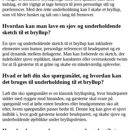
indslag, er det vigtigt at tage hensyn til jeres personlige stil og
præferencer. Med den rette underholdning kan I skabe et bryllup,
som vil blive husket og talt om i lang tid fremover.
Hvordan kan man lave en sjov og underholdende
sketch til et bryllup?
En sjov og underholdende sketch til et bryllup kan inkludere
elementer som humor, personlige referencer til brudeparret og en
god dynamik mellem deltagerne. Man kan forberede en sketch, der
indeholder sjove replikker, skøre karakterer eller overraskende twists
for at få gæsterne til at grine og skabe en mindeværdig oplevelse.
Hvad er løft din sko spørgsmålet, og hvordan kan
det bruges til underholdning til et bryllup?
Løft din sko spørgsmålet er en klassisk bryllupsleg, hvor brudeparret
sidder med ryggen mod hinanden, og gæsterne skal svare på
spørgsmål ved at løfte enten brudens eller brudgommens sko alt
efter, hvem spørgsmålet passer bedst til. Denne leg kan give et sjovt
indblik i, hvor godt gæsterne kender brudeparret, og skabe sjove og
underholdende øjeblikke under bryllupsfesten.