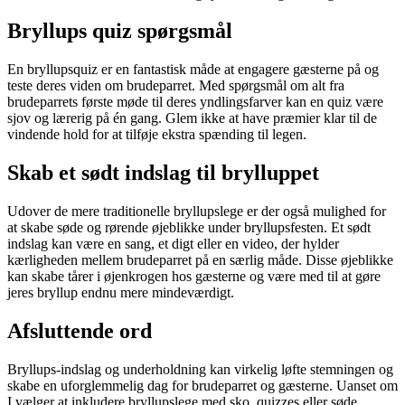
Bryllups quiz spørgsmål
En bryllupsquiz er en fantastisk måde at engagere gæsterne på og
teste deres viden om brudeparret. Med spørgsmål om alt fra
brudeparrets første møde til deres yndlingsfarver kan en quiz være
sjov og lærerig på én gang. Glem ikke at have præmier klar til de
vindende hold for at tilføje ekstra spænding til legen.
Skab et sødt indslag til brylluppet
Udover de mere traditionelle bryllupslege er der også mulighed for
at skabe søde og rørende øjeblikke under bryllupsfesten. Et sødt
indslag kan være en sang, et digt eller en video, der hylder
kærligheden mellem brudeparret på en særlig måde. Disse øjeblikke
kan skabe tårer i øjenkrogen hos gæsterne og være med til at gøre
jeres bryllup endnu mere mindeværdigt.
Afsluttende ord
Bryllups-indslag og underholdning kan virkelig løfte stemningen og
skabe en uforglemmelig dag for brudeparret og gæsterne. Uanset om
I vælger at inkludere bryllupslege med sko, quizzes eller søde