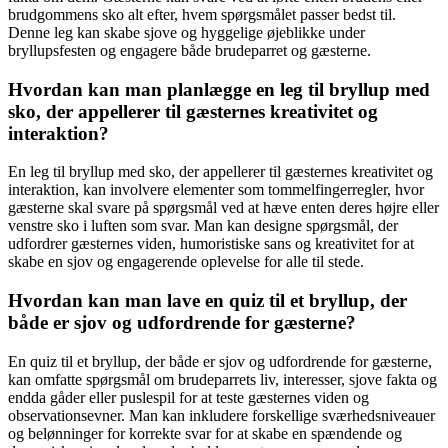
brudgommens sko alt efter, hvem spørgsmålet passer bedst til.
Denne leg kan skabe sjove og hyggelige øjeblikke under
bryllupsfesten og engagere både brudeparret og gæsterne.
Hvordan kan man planlægge en leg til bryllup med
sko, der appellerer til gæsternes kreativitet og
interaktion?
En leg til bryllup med sko, der appellerer til gæsternes kreativitet og
interaktion, kan involvere elementer som tommelfingerregler, hvor
gæsterne skal svare på spørgsmål ved at hæve enten deres højre eller
venstre sko i luften som svar. Man kan designe spørgsmål, der
udfordrer gæsternes viden, humoristiske sans og kreativitet for at
skabe en sjov og engagerende oplevelse for alle til stede.
Hvordan kan man lave en quiz til et bryllup, der
både er sjov og udfordrende for gæsterne?
En quiz til et bryllup, der både er sjov og udfordrende for gæsterne,
kan omfatte spørgsmål om brudeparrets liv, interesser, sjove fakta og
endda gåder eller puslespil for at teste gæsternes viden og
observationsevner. Man kan inkludere forskellige sværhedsniveauer
og belønninger for korrekte svar for at skabe en spændende og