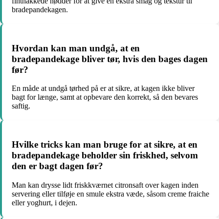
finthakkede nødder for at give en ekstra smag og tekstur til
bradepandekagen.
Hvordan kan man undgå, at en
bradepandekage bliver tør, hvis den bages dagen
før?
En måde at undgå tørhed på er at sikre, at kagen ikke bliver
bagt for længe, samt at opbevare den korrekt, så den bevares
saftig.
Hvilke tricks kan man bruge for at sikre, at en
bradepandekage beholder sin friskhed, selvom
den er bagt dagen før?
Man kan drysse lidt friskkværnet citronsaft over kagen inden
servering eller tilføje en smule ekstra væde, såsom creme fraiche
eller yoghurt, i dejen.