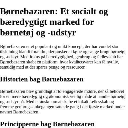
Børnebazaren: Et socialt og
bæredygtigt marked for
børnetøj og -udstyr
Børnebazaren er et populært og unikt koncept, der har vundet stor
tilslutning blandt forældre, der ønsker at købe og sælge brugt børnetøj
og -udstyr. Med fokus på bæredygtighed, genbrug og fællesskab har
Børnebazaren skabt en platform, hvor kvalitetsvarer kan få nyt liv,
samtidig med at der spares penge og ressourcer.
Historien bag Børnebazaren
Børnebazaren blev grundlagt af to engagerede mødre, der så behovet
for en mere bæredygtig og økonomisk venlig måde at handle børnetøj
og -udstyr på. Med et ønske om at skabe et lokalt fællesskab og
fremme genbrugstankegangen satte de gang i det første marked under
navnet Børnebazaren.
Principperne bag Børnebazaren