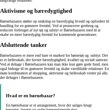
langvarige relationer.
Aktivisme og bæredygtighed
Børnebazaren støtter op omkring en bæredygtig livsstil og opfordrer til
handling for en grønnere fremtid. Ved at promovere genbrug og
reducere forbruget af nyt tøj og udstyr er Børnebazaren med til at
skabe en mere bæredygtig fremtid for kommende generationer.
Afsluttende tanker
Børnebazaren er mere end bare et marked for børnetøj og -udstyr. Det
er et fællesskab, der favner bæredygtighed, kvalitet og socialt samvær.
Ved at deltage i Børnebazaren kan man ikke kun gøre gode fund, men
også bidrage til en grønnere fremtid og skabe værdifulde relationer. En
skøn kombination af shopping, aktivisme og fællesskab venter på alle,
der deltager i Børnebazaren.
Hvad er en børnebazar?
En børnebazar er et arrangement, hvor der sælges brugt
børnetøj, legetøj og andre børnerelaterede ting.