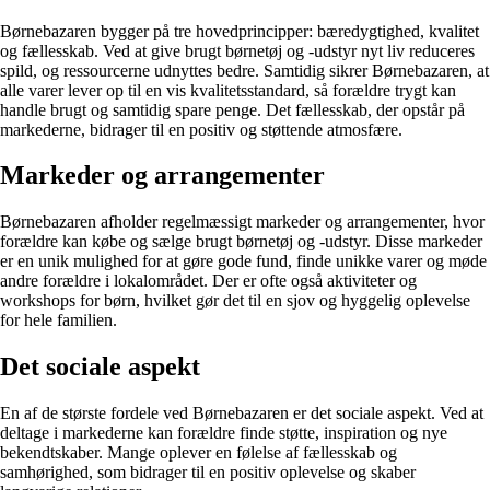
Børnebazaren bygger på tre hovedprincipper: bæredygtighed, kvalitet
og fællesskab. Ved at give brugt børnetøj og -udstyr nyt liv reduceres
spild, og ressourcerne udnyttes bedre. Samtidig sikrer Børnebazaren, at
alle varer lever op til en vis kvalitetsstandard, så forældre trygt kan
handle brugt og samtidig spare penge. Det fællesskab, der opstår på
markederne, bidrager til en positiv og støttende atmosfære.
Markeder og arrangementer
Børnebazaren afholder regelmæssigt markeder og arrangementer, hvor
forældre kan købe og sælge brugt børnetøj og -udstyr. Disse markeder
er en unik mulighed for at gøre gode fund, finde unikke varer og møde
andre forældre i lokalområdet. Der er ofte også aktiviteter og
workshops for børn, hvilket gør det til en sjov og hyggelig oplevelse
for hele familien.
Det sociale aspekt
En af de største fordele ved Børnebazaren er det sociale aspekt. Ved at
deltage i markederne kan forældre finde støtte, inspiration og nye
bekendtskaber. Mange oplever en følelse af fællesskab og
samhørighed, som bidrager til en positiv oplevelse og skaber