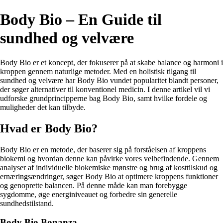
Body Bio – En Guide til
sundhed og velvære
Body Bio er et koncept, der fokuserer på at skabe balance og harmoni i
kroppen gennem naturlige metoder. Med en holistisk tilgang til
sundhed og velvære har Body Bio vundet popularitet blandt personer,
der søger alternativer til konventionel medicin. I denne artikel vil vi
udforske grundprincipperne bag Body Bio, samt hvilke fordele og
muligheder det kan tilbyde.
Hvad er Body Bio?
Body Bio er en metode, der baserer sig på forståelsen af kroppens
biokemi og hvordan denne kan påvirke vores velbefindende. Gennem
analyser af individuelle biokemiske mønstre og brug af kosttilskud og
ernæringsændringer, søger Body Bio at optimere kroppens funktioner
og genoprette balancen. På denne måde kan man forebygge
sygdomme, øge energiniveauet og forbedre sin generelle
sundhedstilstand.
Body Bio Bonanza