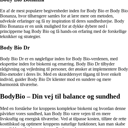
En af de mest populære begivenheder inden for Body Bio er Body Bio
Bonanza, hvor tilhængere samles for at lære mere om metoden,
udveksle erfaringer og få ny inspiration til deres sundhedsrejse. Body
Bio Bonanza er en unik mulighed for at dykke dybere ned i
principperne bag Body Bio og få hands-on erfaring med de forskellige
teknikker og strategier.
Body Bio Dr
Body Bio Dr er en nøglefigur inden for Body Bio-verdenen, med
ekspertise inden for biokemi og ernæring. Body Bio Dr tilbyder
rådgivning og vejledning til personer, der ønsker at implementere Body
Bio-metoder i deres liv. Med en skræddersyet tilgang til hver enkelt
individ, guider Body Bio Dr klienter mod en sundere og mere
harmonisk tilværelse.
BodyBio – Din vej til balance og sundhed
Med en forståelse for kroppens komplekse biokemi og hvordan denne
påvirker vores sundhed, kan Body Bio være vejen til en mere
livskraftig og energisk tilværelse. Ved at tilpasse kosten, tilføre de rette
kosttilskud og optimere kroppens naturlige funktioner, kan man skabe