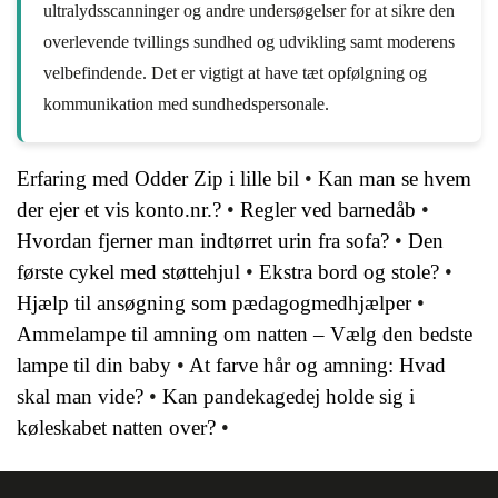
ultralydsscanninger og andre undersøgelser for at sikre den
overlevende tvillings sundhed og udvikling samt moderens
velbefindende. Det er vigtigt at have tæt opfølgning og
kommunikation med sundhedspersonale.
Erfaring med Odder Zip i lille bil
•
Kan man se hvem
der ejer et vis konto.nr.?
•
Regler ved barnedåb
•
Hvordan fjerner man indtørret urin fra sofa?
•
Den
første cykel med støttehjul
•
Ekstra bord og stole?
•
Hjælp til ansøgning som pædagogmedhjælper
•
Ammelampe til amning om natten – Vælg den bedste
lampe til din baby
•
At farve hår og amning: Hvad
skal man vide?
•
Kan pandekagedej holde sig i
køleskabet natten over?
•