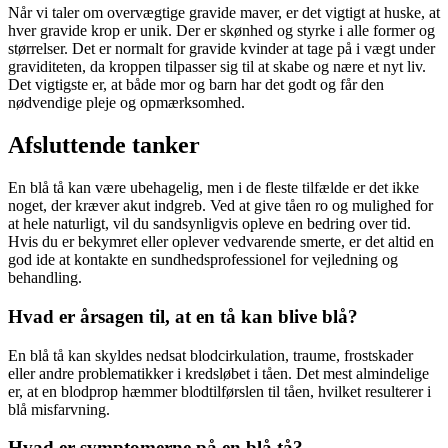
Når vi taler om overvægtige gravide maver, er det vigtigt at huske, at
hver gravide krop er unik. Der er skønhed og styrke i alle former og
størrelser. Det er normalt for gravide kvinder at tage på i vægt under
graviditeten, da kroppen tilpasser sig til at skabe og nære et nyt liv.
Det vigtigste er, at både mor og barn har det godt og får den
nødvendige pleje og opmærksomhed.
Afsluttende tanker
En blå tå kan være ubehagelig, men i de fleste tilfælde er det ikke
noget, der kræver akut indgreb. Ved at give tåen ro og mulighed for
at hele naturligt, vil du sandsynligvis opleve en bedring over tid.
Hvis du er bekymret eller oplever vedvarende smerte, er det altid en
god ide at kontakte en sundhedsprofessionel for vejledning og
behandling.
Hvad er årsagen til, at en tå kan blive blå?
En blå tå kan skyldes nedsat blodcirkulation, traume, frostskader
eller andre problematikker i kredsløbet i tåen. Det mest almindelige
er, at en blodprop hæmmer blodtilførslen til tåen, hvilket resulterer i
blå misfarvning.
Hvad er symptomerne på en blå tå?