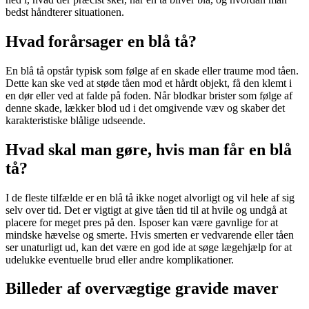
bedst håndterer situationen.
Hvad forårsager en blå tå?
En blå tå opstår typisk som følge af en skade eller traume mod tåen.
Dette kan ske ved at støde tåen mod et hårdt objekt, få den klemt i
en dør eller ved at falde på foden. Når blodkar brister som følge af
denne skade, lækker blod ud i det omgivende væv og skaber det
karakteristiske blålige udseende.
Hvad skal man gøre, hvis man får en blå
tå?
I de fleste tilfælde er en blå tå ikke noget alvorligt og vil hele af sig
selv over tid. Det er vigtigt at give tåen tid til at hvile og undgå at
placere for meget pres på den. Isposer kan være gavnlige for at
mindske hævelse og smerte. Hvis smerten er vedvarende eller tåen
ser unaturligt ud, kan det være en god ide at søge lægehjælp for at
udelukke eventuelle brud eller andre komplikationer.
Billeder af overvægtige gravide maver