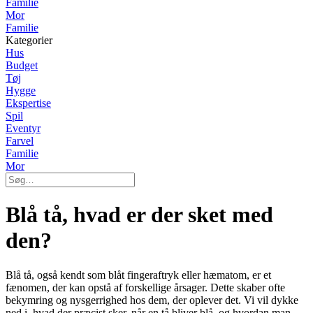
Familie
Mor
Familie
Kategorier
Hus
Budget
Tøj
Hygge
Ekspertise
Spil
Eventyr
Farvel
Familie
Mor
Blå tå, hvad er der sket med
den?
Blå tå, også kendt som blåt fingeraftryk eller hæmatom, er et
fænomen, der kan opstå af forskellige årsager. Dette skaber ofte
bekymring og nysgerrighed hos dem, der oplever det. Vi vil dykke
ned i, hvad der præcist sker, når en tå bliver blå, og hvordan man