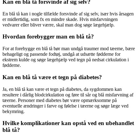
Kan en blå tå forsvinde af sig selv?
En blå tå kan i nogle tilfælde forsvinde af sig selv, især hvis årsagen
er midlertidig, som fx en mindre skade. Hvis misfarvningen
vedvarer eller bliver værre, skal man dog søge lægehjælp.
Hvordan forebygger man en blå tå?
For at forebygge en blå tå bør man undgå traumer mod tæerne, bære
behageligt og passende fodtøj, undgå at udsætte fødderne for
ekstrem kulde og søge lægehjælp ved tegn på nedsat cirkulation i
fødderne.
Kan en blå tå være et tegn på diabetes?
Ja, en blå tå kan være et tegn på diabetes, da sygdommen kan
resultere i dårlig blodcirkulation og føre til sår og blå misfarvning af
tæerne. Personer med diabetes bør være opmærksomme på
eventuelle ændringer i farve og følelse i tæerne og søge læge ved
bekymring.
Hvilke komplikationer kan opstå ved en ubehandlet
blå tå?