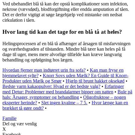
Ved ubehandlet blå tå kan der opstå komplikationer som infektion,
nekrose (vævsdød), blodforgiftning eller endda amputation af tåen.
Det er derfor vigtigt at søge lægehjælp ved mistanke om nedsat
cirkulation i tåen.
Hvor lang tid kan det tage for en blå tå at heles?
Helingsprocessen af en blå tå afhænger af årsagen til misfarvningen
og sværhedsgraden af tilstanden. Mindre blå tæer kan heles på få
dage til uger, mens mere alvorlige tilfælde kan kræve langvarig
behandling og opfølgning hos lægen.
Hvordan fjerner man indtørret urin fra sofa?
•
Kan man fryse en
hjemmelavet sylte?
•
Knorr Sovs uden Mælk? En Guide til Knorr-
Produkter uden Mælk og Smør
•
Hjælp til brunt hakket oksekød
•
Bedste varm kakaopulver: Hvad er det bedste valg?
•
Erfaringer
med Detur: Problemer med brandalarmer bipper om natten
•
Bule på
hals: Årsager, symptomer og behandling
•
Oligofruktose – nogen
eksperter herinde?
•
Slet ingen kvalme – 7 5.
•
Hvor længe kan en
brækket tå gøre ondt?
•
Familie
Del og vær venlig
X
Facebook