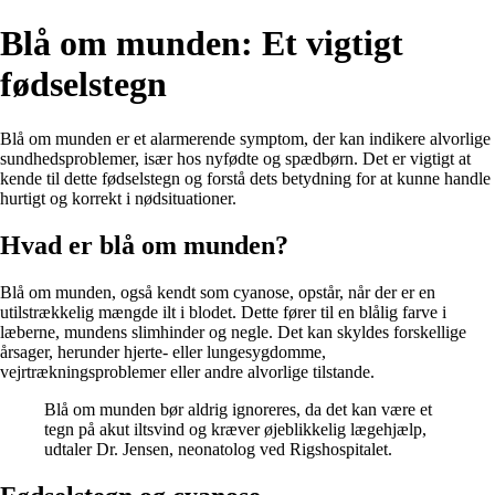
Blå om munden: Et vigtigt
fødselstegn
Blå om munden er et alarmerende symptom, der kan indikere alvorlige
sundhedsproblemer, især hos nyfødte og spædbørn. Det er vigtigt at
kende til dette fødselstegn og forstå dets betydning for at kunne handle
hurtigt og korrekt i nødsituationer.
Hvad er blå om munden?
Blå om munden, også kendt som cyanose, opstår, når der er en
utilstrækkelig mængde ilt i blodet. Dette fører til en blålig farve i
læberne, mundens slimhinder og negle. Det kan skyldes forskellige
årsager, herunder hjerte- eller lungesygdomme,
vejrtrækningsproblemer eller andre alvorlige tilstande.
Blå om munden bør aldrig ignoreres, da det kan være et
tegn på akut iltsvind og kræver øjeblikkelig lægehjælp,
udtaler Dr. Jensen, neonatolog ved Rigshospitalet.