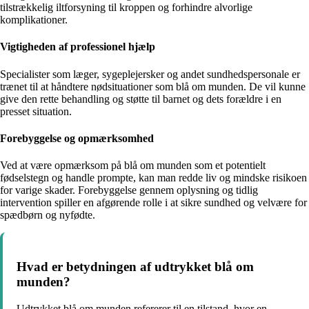
tilstrækkelig iltforsyning til kroppen og forhindre alvorlige
komplikationer.
Vigtigheden af professionel hjælp
Specialister som læger, sygeplejersker og andet sundhedspersonale er
trænet til at håndtere nødsituationer som blå om munden. De vil kunne
give den rette behandling og støtte til barnet og dets forældre i en
presset situation.
Forebyggelse og opmærksomhed
Ved at være opmærksom på blå om munden som et potentielt
fødselstegn og handle prompte, kan man redde liv og mindske risikoen
for varige skader. Forebyggelse gennem oplysning og tidlig
intervention spiller en afgørende rolle i at sikre sundhed og velvære for
spædbørn og nyfødte.
Hvad er betydningen af udtrykket blå om
munden?
Udtrykket blå om munden refererer til en tilstand, hvor en