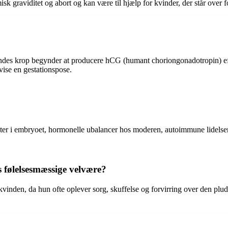
isk graviditet og abort og kan være til hjælp for kvinder, der står over 
 kvindes krop begynder at producere hCG (humant choriongonadotropin) e
vise en gestationspose.
ter i embryoet, hormonelle ubalancer hos moderen, autoimmune lidelser 
 følelsesmæssige velvære?
inden, da hun ofte oplever sorg, skuffelse og forvirring over den pludse