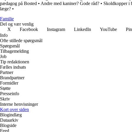
pædagog på Bosted
•
Andre med kaniner? Gode råd?
•
Skoldkopper i 
læge?
•
Familie
Del og vær venlig
X
Facebook
Instagram
LinkedIn
YouTube
Pin
Info
Ofte stillede spørgsmål
Spørgsmål
Tilbagemelding
Job
Tip redaktionen
Fælles indsats
Partner
Brandpartner
Formidler
Støtte
Presseinfo
Skriv
Interne henvisninger
Kort over siden
Blogindlæg
Dataarkiv
Blogside
Feed