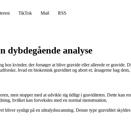
terest
TikTok
Mail
RSS
En dybdegående analyse
hos kvinder, der forsøger at blive gravide eller allerede er gravide. Dis
vi udforske, hvad en biokemisk graviditet og abort er, årsagerne bag de
n, men stopper med at udvikle sig tidligt i graviditeten. Dette kan resulte
dning, hvilket kan forveksles med en normal menstruation.
eret bliver synligt på en ultralydsscanning. Denne type graviditet skyld