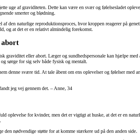
ette uge af graviditeten. Dette kan være en svær og følelsesladet oplevel
gnende smerter og blødning.
 del af den naturlige reproduktionsproces, hvor kroppen reagerer på gene
ld, og at det er en relativt almindelig forekomst.
 abort
misk graviditet eller abort. Læger og sundhedspersonale kan hjælpe med
ne og sørge for sig selv både fysisk og mentalt.
nem denne svære tid. At tale åbent om ens oplevelser og følelser med a
 fandt jeg vej gennem det. – Anne, 34
d oplevelse for kvinder, men det er vigtigt at huske, at det er en natur
.
ge den nødvendige støtte for at komme stærkere ud på den anden side.