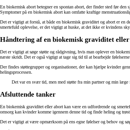
En biokemisk abort betegner en spontan abort, der finder sted før den sj
Symptomer på en biokemisk abort kan omfatte kraftige menstruationsli
Det er vigtigt at forstå, at både en biokemisk graviditet og abort er en
smertefuld oplevelse, er det vigtigt at huske, at det ikke er kvindens sky
Håndtering af en biokemisk graviditet eller
Det er vigtigt at søge støtte og rådgivning, hvis man oplever en bioke
næste skridt. Det er også vigtigt at tage sig tid til at bearbejde følelser
Der findes støttegrupper og organisationer, der kan hjælpe kvinder gen
helingsprocessen.
Det var en svær tid, men med støtte fra min partner og min læge
Afsluttende tanker
En biokemisk graviditet eller abort kan være en udfordrende og smerteful
omsorg kan kvinder komme igennem denne tid og finde heling og trøst
Det er vigtigt at være opmærksom på ens egne følelser og behov og sø