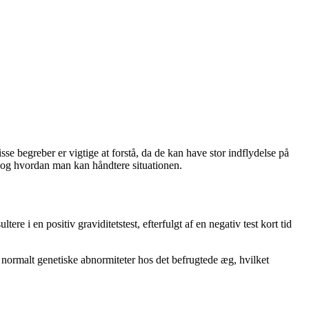
se begreber er vigtige at forstå, da de kan have stor indflydelse på
m, og hvordan man kan håndtere situationen.
re i en positiv graviditetstest, efterfulgt af en negativ test kort tid
es normalt genetiske abnormiteter hos det befrugtede æg, hvilket