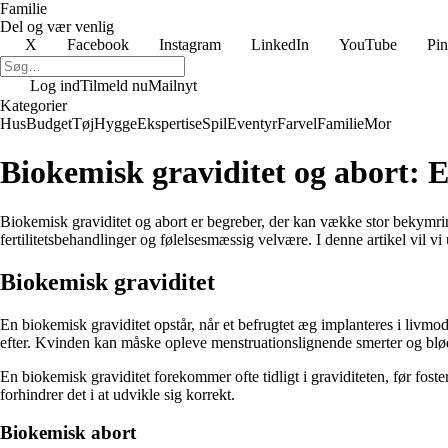
Familie
Del og vær venlig
X
Facebook
Instagram
LinkedIn
YouTube
Pin
Log ind
Tilmeld nu
Mailnyt
Kategorier
Hus
Budget
Tøj
Hygge
Ekspertise
Spil
Eventyr
Farvel
Familie
Mor
Biokemisk graviditet og abort: 
Biokemisk graviditet og abort er begreber, der kan vække stor bekymring 
fertilitetsbehandlinger og følelsesmæssig velvære. I denne artikel vil 
Biokemisk graviditet
En biokemisk graviditet opstår, når et befrugtet æg implanteres i livmodere
efter. Kvinden kan måske opleve menstruationslignende smerter og blø
En biokemisk graviditet forekommer ofte tidligt i graviditeten, før fost
forhindrer det i at udvikle sig korrekt.
Biokemisk abort