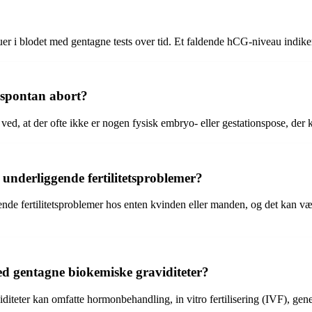
 i blodet med gentagne tests over tid. Et faldende hCG-niveau indikerer
 spontan abort?
t ved, at der ofte ikke er nogen fysisk embryo- eller gestationspose, der
underliggende fertilitetsproblemer?
nde fertilitetsproblemer hos enten kvinden eller manden, og det kan vær
d gentagne biokemiske graviditeter?
eter kan omfatte hormonbehandling, in vitro fertilisering (IVF), geneti