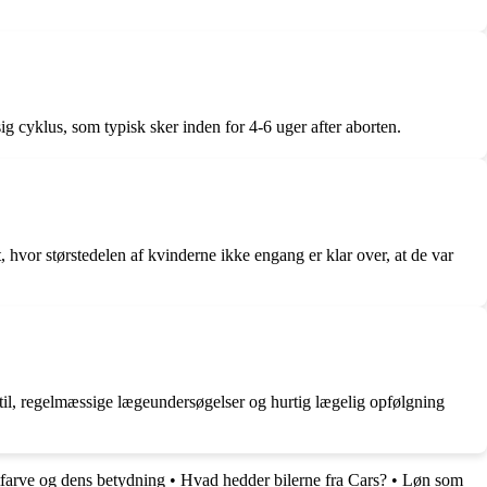
ig cyklus, som typisk sker inden for 4-6 uger after aborten.
, hvor størstedelen af kvinderne ikke engang er klar over, at de var
stil, regelmæssige lægeundersøgelser og hurtig lægelig opfølgning
tfarve og dens betydning
•
Hvad hedder bilerne fra Cars?
•
Løn som