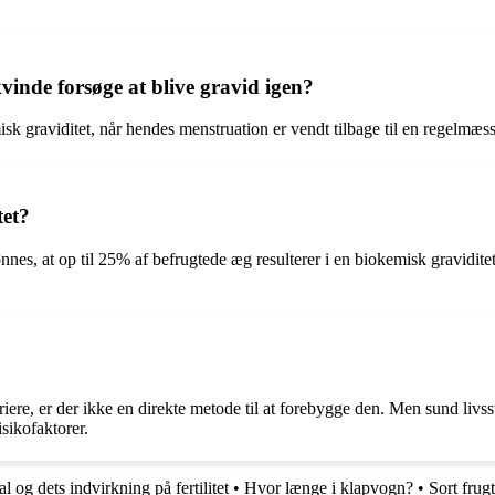
vinde forsøge at blive gravid igen?
sk graviditet, når hendes menstruation er vendt tilbage til en regelmæss
tet?
nnes, at op til 25% af befrugtede æg resulterer i en biokemisk graviditet
iere, er der ikke en direkte metode til at forebygge den. Men sund livs
risikofaktorer.
 og dets indvirkning på fertilitet
•
Hvor længe i klapvogn?
•
Sort frug