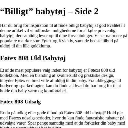
“Billigt” babytøj – Side 2
Har du brug for inspiration til at finde billigt babytøj af god kvalitet? I
denne artikel vil vi udforske mulighederne for at købe prisvenligt
babytøj, der samtidig lever op til dine forventninger. Vi ser nærmere på
populære mærker som Føtex og Kvickly, samt de bedste tilbud på
uldtøj til din lille guldklump.
Føtex 808 Uld Babytøj
Et af de mest populære valg inden for babytøj er Føtexs 808 uld
kollektion. Med en blanding af kvalitetsuld og praktiske design,
tilbyder Føtex en bred vifte af uldtøj til din baby. Fra uldleggings til
bodyer og sparkedragter, kan du finde alt hvad du har brug for til at
holde din baby varm og komfortabel.
Føtex 808 Udsalg
Er du på udkig efter gode tilbud på Føtex 808 uld babytøj? Hold øje
med Føtexs udsalgsperioder, hvor du kan finde fantastiske rabatter på
udvalgte varer. Spar penge samtidig med at du forkæler din baby med