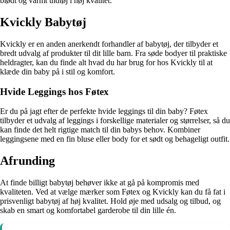
blødt og varmt uldtøj i høj kvalitet.
Kvickly Babytøj
Kvickly er en anden anerkendt forhandler af babytøj, der tilbyder et
bredt udvalg af produkter til dit lille barn. Fra søde bodyer til praktiske
heldragter, kan du finde alt hvad du har brug for hos Kvickly til at
klæde din baby på i stil og komfort.
Hvide Leggings hos Føtex
Er du på jagt efter de perfekte hvide leggings til din baby? Føtex
tilbyder et udvalg af leggings i forskellige materialer og størrelser, så du
kan finde det helt rigtige match til din babys behov. Kombiner
leggingsene med en fin bluse eller body for et sødt og behageligt outfit.
Afrunding
At finde billigt babytøj behøver ikke at gå på kompromis med
kvaliteten. Ved at vælge mærker som Føtex og Kvickly kan du få fat i
prisvenligt babytøj af høj kvalitet. Hold øje med udsalg og tilbud, og
skab en smart og komfortabel garderobe til din lille én.