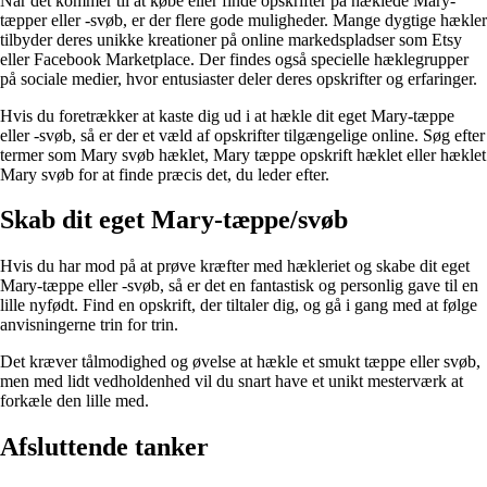
Når det kommer til at købe eller finde opskrifter på hæklede Mary-
tæpper eller -svøb, er der flere gode muligheder. Mange dygtige hækler
tilbyder deres unikke kreationer på online markedspladser som Etsy
eller Facebook Marketplace. Der findes også specielle hæklegrupper
på sociale medier, hvor entusiaster deler deres opskrifter og erfaringer.
Hvis du foretrækker at kaste dig ud i at hækle dit eget Mary-tæppe
eller -svøb, så er der et væld af opskrifter tilgængelige online. Søg efter
termer som Mary svøb hæklet, Mary tæppe opskrift hæklet eller hæklet
Mary svøb for at finde præcis det, du leder efter.
Skab dit eget Mary-tæppe/svøb
Hvis du har mod på at prøve kræfter med hækleriet og skabe dit eget
Mary-tæppe eller -svøb, så er det en fantastisk og personlig gave til en
lille nyfødt. Find en opskrift, der tiltaler dig, og gå i gang med at følge
anvisningerne trin for trin.
Det kræver tålmodighed og øvelse at hækle et smukt tæppe eller svøb,
men med lidt vedholdenhed vil du snart have et unikt mesterværk at
forkæle den lille med.
Afsluttende tanker