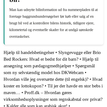
Man kan udnytte bilinformation ud fra nummerpladen til at
foretage baggrundsundersøgelser før køb eller salg af en
brugt bil ved at kontrollere bilens historik, tidligere ejere,
kilometertal og eventuelle skader for at undgå uønskede
overraskelser.
Hjælp til handelsbetingelser
•
Slyngevugge eller Brio
Bed Rockers: Hvad er bedst for dit barn?
•
Hjælp til
ansøgning som pædagogmedhjælper
•
Spørgsmål
som ny selvstændig model hos DKWebcam
•
Hvordan ville jeg oversætte dette (til engelsk)?
•
Hvad
koster en lottokupon?
•
Til jer der havde en stor bebs i
maven…
•
Proff.dk – Hvordan gøres
virksomhedsoplysninger som regnskabstal osv privat?
•
Kalder alle som kan arabisk akut!
•