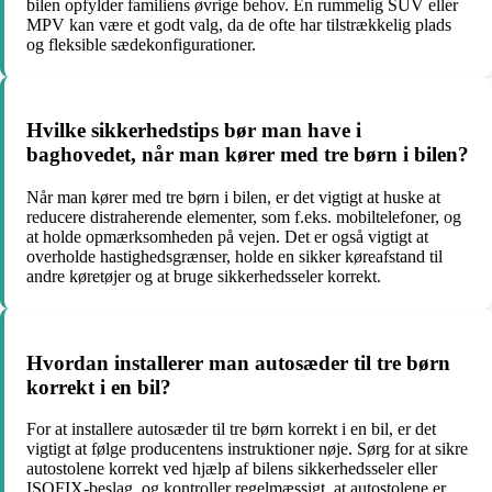
bilen opfylder familiens øvrige behov. En rummelig SUV eller
MPV kan være et godt valg, da de ofte har tilstrækkelig plads
og fleksible sædekonfigurationer.
Hvilke sikkerhedstips bør man have i
baghovedet, når man kører med tre børn i bilen?
Når man kører med tre børn i bilen, er det vigtigt at huske at
reducere distraherende elementer, som f.eks. mobiltelefoner, og
at holde opmærksomheden på vejen. Det er også vigtigt at
overholde hastighedsgrænser, holde en sikker køreafstand til
andre køretøjer og at bruge sikkerhedsseler korrekt.
Hvordan installerer man autosæder til tre børn
korrekt i en bil?
For at installere autosæder til tre børn korrekt i en bil, er det
vigtigt at følge producentens instruktioner nøje. Sørg for at sikre
autostolene korrekt ved hjælp af bilens sikkerhedsseler eller
ISOFIX-beslag, og kontroller regelmæssigt, at autostolene er