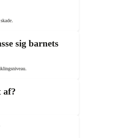
 skade.
asse sig barnets
viklingsniveau.
 af?
?