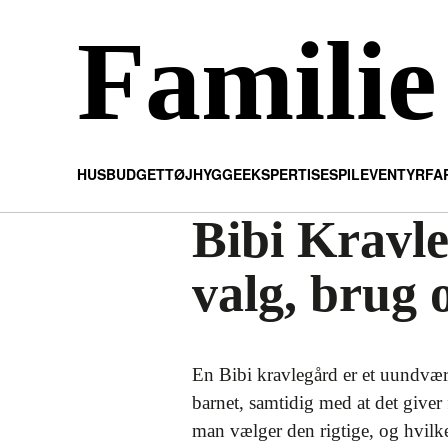
Familie
HUS
BUDGET
TØJ
HYGGE
EKSPERTISE
SPIL
EVENTYR
FA
Bibi Kravle
valg, brug 
En Bibi kravlegård er et uundværl
barnet, samtidig med at det giver 
man vælger den rigtige, og hvilke