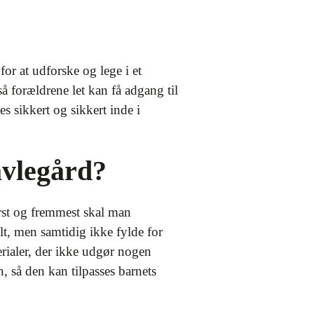
or at udforske og lege i et
så forældrene let kan få adgang til
es sikkert og sikkert inde i
avlegård?
ørst og fremmest skal man
lt, men samtidig ikke fylde for
terialer, der ikke udgør nogen
, så den kan tilpasses barnets