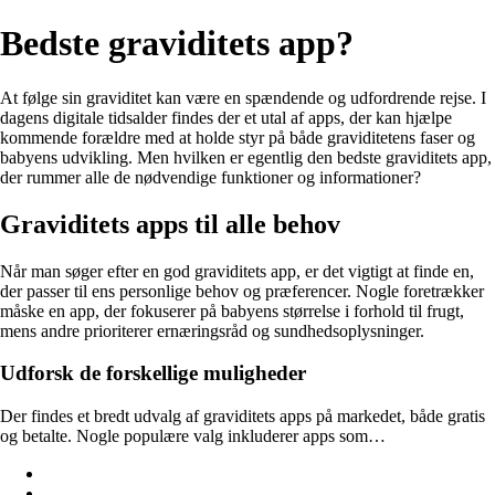
Bedste graviditets app?
At følge sin graviditet kan være en spændende og udfordrende rejse. I
dagens digitale tidsalder findes der et utal af apps, der kan hjælpe
kommende forældre med at holde styr på både graviditetens faser og
babyens udvikling. Men hvilken er egentlig den bedste graviditets app,
der rummer alle de nødvendige funktioner og informationer?
Graviditets apps til alle behov
Når man søger efter en god graviditets app, er det vigtigt at finde en,
der passer til ens personlige behov og præferencer. Nogle foretrækker
måske en app, der fokuserer på babyens størrelse i forhold til frugt,
mens andre prioriterer ernæringsråd og sundhedsoplysninger.
Udforsk de forskellige muligheder
Der findes et bredt udvalg af graviditets apps på markedet, både gratis
og betalte. Nogle populære valg inkluderer apps som…