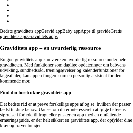
Bedste graviditets appGravid appBaby appApps til gravideGratis
graviditets appGraviditets apps
Graviditets app – en uvurderlig ressource
En god graviditets app kan være en uvurderlig ressource under hele
graviditeten. Med funktioner som daglige opdateringer om babyens
udvikling, sundhedsråd, træningsøvelser og kalenderfunktioner for
lægeaftaler, kan appen fungere som en personlig assistent for den
kommende mor.
Find din foretrukne graviditets app
Det bedste råd er at prøve forskellige apps af og se, hvilken der passer
bedst til dine behov. Uanset om du er interesseret i at følge babyens
størrelse i forhold til frugt eller ønsker en app med en omfattende
ernæringsguide, er der helt sikkert en graviditets app, der opfylder dine
krav og forventninger.