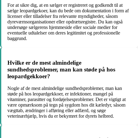
For at sikre dig, at en sælger er registreret og godkendt til at
sælge leopardgekoer, kan du bede om dokumentation i form af
licenser eller tilladelser fra relevante myndigheder, såsom
dyreværnsorganisationer eller opdrætsregistre. Du kan også
undersøge sælgerens hjemmeside eller sociale medier for
eventuelle udtalelser om deres legitimitet og professionelle
baggrund.
Hvilke er de mest almindelige
sundhedsproblemer, man kan støde på hos
leopardgekkoer?
Nogle af de mest almindelige sundhedsproblemer, man kan
støde på hos leopardgekkoer, er infektioner, mangel på
vitaminer, parasitter og fordøjelsesproblemer. Det er vigtigt at
være opmærksom på tegn på sygdom hos dit kæledyr, såsom
vægttab, ændringer i afføring eller adfærd, og søge
veterinærhjælp, hvis du er bekymret for dyrets helbred.