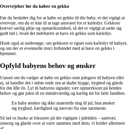
Overvejelser før du køber en gekko
Før du beslutter dig for at købe en gekko til din baby, er det vigtigt at
overveje, om du er klar til at tage ansvaret for et kæledyr. Gekkoer
kræver særlig pleje og opmærksomhed, så det er vigtigt at sætte sig
godt ind i, hvad det indebærer at have en gekko som kæledyr.
Husk også at undersøge, om gekkoen er egnet som kæledyr til babyer,
og om der er eventuelle risici forbundet med at have en gekko i
hjemmet.
Opfyld babyens behov og ønsker
Uanset om du vælger at købe en gekko som julegave til babyen eller
ej, så handler det i sidste ende om at skabe hygge, tryghed og glæde
for din lille én. Lyt til babyens signaler, vær opmærksom på hendes
behov og gør julen til en mindeværdig og kærlig tid for hele familien.
En baby ønsker sig ikke materielle ting til jul; hun ønsker
sig tryghed, kærlighed og nærvær fra sine nærmeste.
Så lad os huske at fokusere på det vigtigste i juletiden – samvær,
omsorg og glæde over at være sammen med dem, vi holder allermest
af.