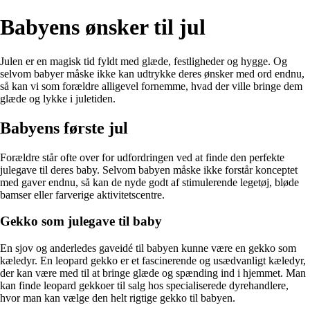
Babyens ønsker til jul
Julen er en magisk tid fyldt med glæde, festligheder og hygge. Og
selvom babyer måske ikke kan udtrykke deres ønsker med ord endnu,
så kan vi som forældre alligevel fornemme, hvad der ville bringe dem
glæde og lykke i juletiden.
Babyens første jul
Forældre står ofte over for udfordringen ved at finde den perfekte
julegave til deres baby. Selvom babyen måske ikke forstår konceptet
med gaver endnu, så kan de nyde godt af stimulerende legetøj, bløde
bamser eller farverige aktivitetscentre.
Gekko som julegave til baby
En sjov og anderledes gaveidé til babyen kunne være en gekko som
kæledyr. En leopard gekko er et fascinerende og usædvanligt kæledyr,
der kan være med til at bringe glæde og spænding ind i hjemmet. Man
kan finde leopard gekkoer til salg hos specialiserede dyrehandlere,
hvor man kan vælge den helt rigtige gekko til babyen.