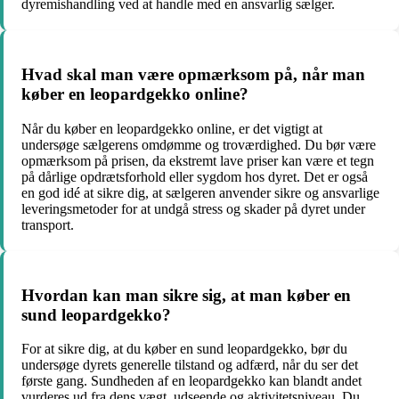
dyremishandling ved at handle med en ansvarlig sælger.
Hvad skal man være opmærksom på, når man
køber en leopardgekko online?
Når du køber en leopardgekko online, er det vigtigt at
undersøge sælgerens omdømme og troværdighed. Du bør være
opmærksom på prisen, da ekstremt lave priser kan være et tegn
på dårlige opdrætsforhold eller sygdom hos dyret. Det er også
en god idé at sikre dig, at sælgeren anvender sikre og ansvarlige
leveringsmetoder for at undgå stress og skader på dyret under
transport.
Hvordan kan man sikre sig, at man køber en
sund leopardgekko?
For at sikre dig, at du køber en sund leopardgekko, bør du
undersøge dyrets generelle tilstand og adfærd, når du ser det
første gang. Sundheden af en leopardgekko kan blandt andet
vurderes ud fra dens vægt, udseende og aktivitetsniveau. Du