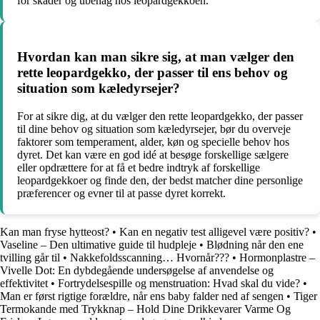
for skader og ubehag hos leopardgekkoen.
Hvordan kan man sikre sig, at man vælger den
rette leopardgekko, der passer til ens behov og
situation som kæledyrsejer?
For at sikre dig, at du vælger den rette leopardgekko, der passer
til dine behov og situation som kæledyrsejer, bør du overveje
faktorer som temperament, alder, køn og specielle behov hos
dyret. Det kan være en god idé at besøge forskellige sælgere
eller opdrættere for at få et bedre indtryk af forskellige
leopardgekkoer og finde den, der bedst matcher dine personlige
præferencer og evner til at passe dyret korrekt.
Kan man fryse hytteost?
•
Kan en negativ test alligevel være positiv?
•
Vaseline – Den ultimative guide til hudpleje
•
Blødning når den ene
tvilling går til
•
Nakkefoldsscanning… Hvornår???
•
Hormonplastre –
Vivelle Dot: En dybdegående undersøgelse af anvendelse og
effektivitet
•
Fortrydelsespille og menstruation: Hvad skal du vide?
•
Man er først rigtige forældre, når ens baby falder ned af sengen
•
Tiger
Termokande med Trykknap – Hold Dine Drikkevarer Varme Og