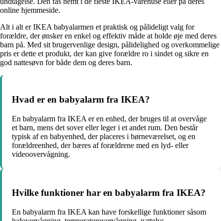
undtagelse. Den fås nemt i de fleste IKEA-varehuse eller på deres
online hjemmeside.
Alt i alt er IKEA babyalarmen et praktisk og pålideligt valg for
forældre, der ønsker en enkel og effektiv måde at holde øje med deres
barn på. Med sit brugervenlige design, pålidelighed og overkommelige
pris er dette et produkt, der kan give forældre ro i sindet og sikre en
god nattesøvn for både dem og deres barn.
Hvad er en babyalarm fra IKEA?
En babyalarm fra IKEA er en enhed, der bruges til at overvåge
et barn, mens det sover eller leger i et andet rum. Den består
typisk af en babyenhed, der placeres i børneværelset, og en
forældreenhed, der bæres af forældrene med en lyd- eller
videoovervågning.
Hvilke funktioner har en babyalarm fra IKEA?
En babyalarm fra IKEA kan have forskellige funktioner såsom
lydovervågning, temperaturovervågning, nattelys,