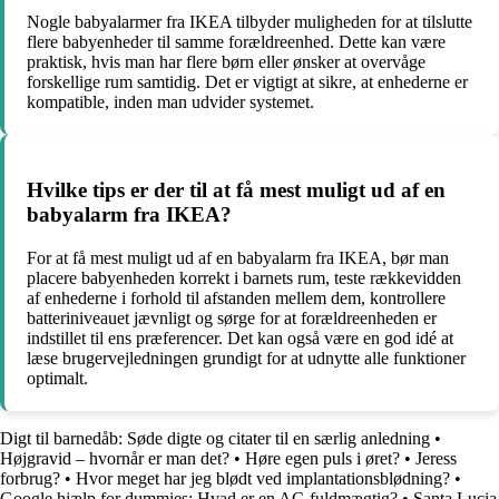
Nogle babyalarmer fra IKEA tilbyder muligheden for at tilslutte
flere babyenheder til samme forældreenhed. Dette kan være
praktisk, hvis man har flere børn eller ønsker at overvåge
forskellige rum samtidig. Det er vigtigt at sikre, at enhederne er
kompatible, inden man udvider systemet.
Hvilke tips er der til at få mest muligt ud af en
babyalarm fra IKEA?
For at få mest muligt ud af en babyalarm fra IKEA, bør man
placere babyenheden korrekt i barnets rum, teste rækkevidden
af enhederne i forhold til afstanden mellem dem, kontrollere
batteriniveauet jævnligt og sørge for at forældreenheden er
indstillet til ens præferencer. Det kan også være en god idé at
læse brugervejledningen grundigt for at udnytte alle funktioner
optimalt.
Digt til barnedåb: Søde digte og citater til en særlig anledning
•
Højgravid – hvornår er man det?
•
Høre egen puls i øret?
•
Jeress
forbrug?
•
Hvor meget har jeg blødt ved implantationsblødning?
•
Google hjælp for dummies: Hvad er en AC-fuldmægtig?
•
Santa Lucia