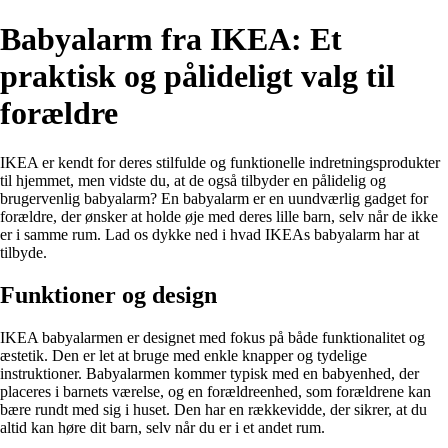
Babyalarm fra IKEA: Et
praktisk og pålideligt valg til
forældre
IKEA er kendt for deres stilfulde og funktionelle indretningsprodukter
til hjemmet, men vidste du, at de også tilbyder en pålidelig og
brugervenlig babyalarm? En babyalarm er en uundværlig gadget for
forældre, der ønsker at holde øje med deres lille barn, selv når de ikke
er i samme rum. Lad os dykke ned i hvad IKEAs babyalarm har at
tilbyde.
Funktioner og design
IKEA babyalarmen er designet med fokus på både funktionalitet og
æstetik. Den er let at bruge med enkle knapper og tydelige
instruktioner. Babyalarmen kommer typisk med en babyenhed, der
placeres i barnets værelse, og en forældreenhed, som forældrene kan
bære rundt med sig i huset. Den har en rækkevidde, der sikrer, at du
altid kan høre dit barn, selv når du er i et andet rum.