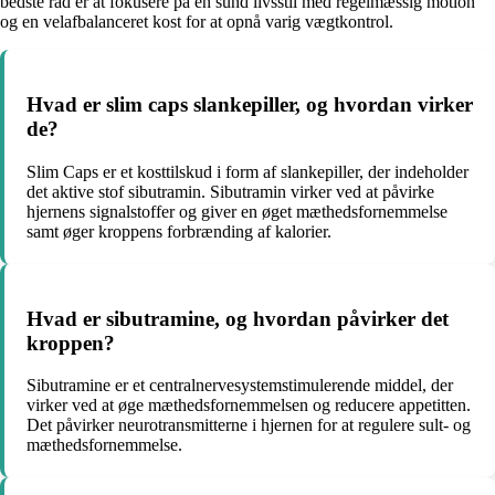
bedste råd er at fokusere på en sund livsstil med regelmæssig motion
og en velafbalanceret kost for at opnå varig vægtkontrol.
Hvad er slim caps slankepiller, og hvordan virker
de?
Slim Caps er et kosttilskud i form af slankepiller, der indeholder
det aktive stof sibutramin. Sibutramin virker ved at påvirke
hjernens signalstoffer og giver en øget mæthedsfornemmelse
samt øger kroppens forbrænding af kalorier.
Hvad er sibutramine, og hvordan påvirker det
kroppen?
Sibutramine er et centralnervesystemstimulerende middel, der
virker ved at øge mæthedsfornemmelsen og reducere appetitten.
Det påvirker neurotransmitterne i hjernen for at regulere sult- og
mæthedsfornemmelse.