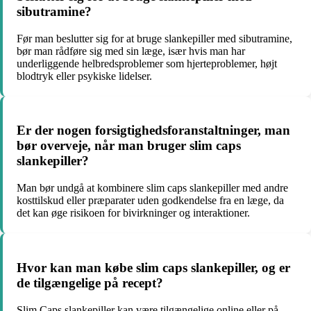
sibutramine?
Før man beslutter sig for at bruge slankepiller med sibutramine,
bør man rådføre sig med sin læge, især hvis man har
underliggende helbredsproblemer som hjerteproblemer, højt
blodtryk eller psykiske lidelser.
Er der nogen forsigtighedsforanstaltninger, man
bør overveje, når man bruger slim caps
slankepiller?
Man bør undgå at kombinere slim caps slankepiller med andre
kosttilskud eller præparater uden godkendelse fra en læge, da
det kan øge risikoen for bivirkninger og interaktioner.
Hvor kan man købe slim caps slankepiller, og er
de tilgængelige på recept?
Slim Caps slankepiller kan være tilgængelige online eller på