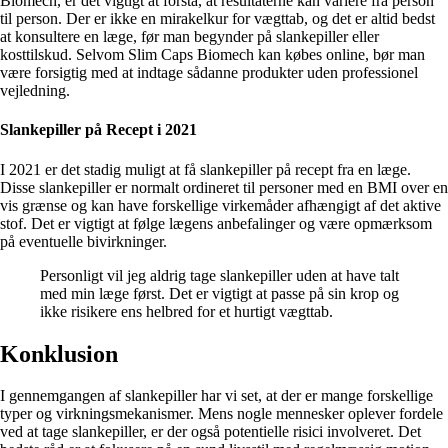
Biomech, er det vigtigt at forstå, at resultaterne kan variere fra person
til person. Der er ikke en mirakelkur for vægttab, og det er altid bedst
at konsultere en læge, før man begynder på slankepiller eller
kosttilskud. Selvom Slim Caps Biomech kan købes online, bør man
være forsigtig med at indtage sådanne produkter uden professionel
vejledning.
Slankepiller på Recept i 2021
I 2021 er det stadig muligt at få slankepiller på recept fra en læge.
Disse slankepiller er normalt ordineret til personer med en BMI over en
vis grænse og kan have forskellige virkemåder afhængigt af det aktive
stof. Det er vigtigt at følge lægens anbefalinger og være opmærksom
på eventuelle bivirkninger.
Personligt vil jeg aldrig tage slankepiller uden at have talt
med min læge først. Det er vigtigt at passe på sin krop og
ikke risikere ens helbred for et hurtigt vægttab.
Konklusion
I gennemgangen af slankepiller har vi set, at der er mange forskellige
typer og virkningsmekanismer. Mens nogle mennesker oplever fordele
ved at tage slankepiller, er der også potentielle risici involveret. Det