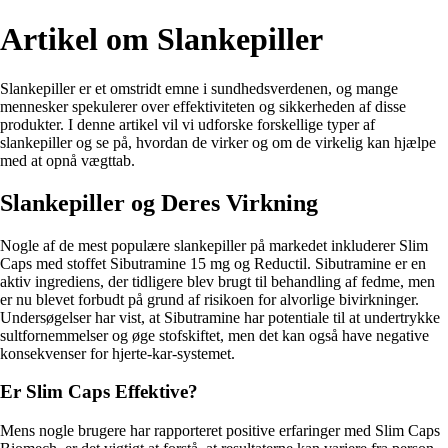
Artikel om Slankepiller
Slankepiller er et omstridt emne i sundhedsverdenen, og mange
mennesker spekulerer over effektiviteten og sikkerheden af disse
produkter. I denne artikel vil vi udforske forskellige typer af
slankepiller og se på, hvordan de virker og om de virkelig kan hjælpe
med at opnå vægttab.
Slankepiller og Deres Virkning
Nogle af de mest populære slankepiller på markedet inkluderer Slim
Caps med stoffet Sibutramine 15 mg og Reductil. Sibutramine er en
aktiv ingrediens, der tidligere blev brugt til behandling af fedme, men
er nu blevet forbudt på grund af risikoen for alvorlige bivirkninger.
Undersøgelser har vist, at Sibutramine har potentiale til at undertrykke
sultfornemmelser og øge stofskiftet, men det kan også have negative
konsekvenser for hjerte-kar-systemet.
Er Slim Caps Effektive?
Mens nogle brugere har rapporteret positive erfaringer med Slim Caps