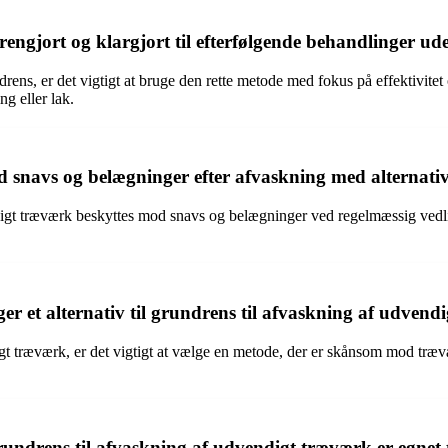
rengjort og klargjort til efterfølgende behandlinger u
drens, er det vigtigt at bruge den rette metode med fokus på effektivi
g eller lak.
navs og belægninger efter afvaskning med alternative
digt træværk beskyttes mod snavs og belægninger ved regelmæssig vedlig
et alternativ til grundrens til afvaskning af udvend
igt træværk, er det vigtigt at vælge en metode, der er skånsom mod trævæ
grundrens til afvaskning af udvendigt træværk er egnet 