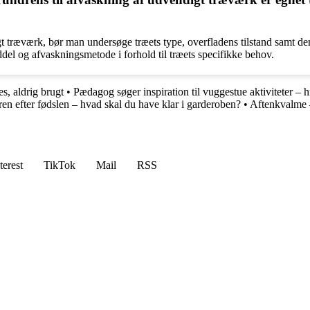
endigt træværk, bør man undersøge træets type, overfladens tilstand samt
ddel og afvaskningsmetode i forhold til træets specifikke behov.
, aldrig brugt
•
Pædagog søger inspiration til vuggestue aktiviteter – h
ren efter fødslen – hvad skal du have klar i garderoben?
•
Aftenkvalme –
terest
TikTok
Mail
RSS