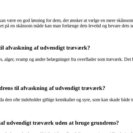
værk kan være en god løsning for dem, der ønsker at vælge en mere skå
ærket på en skånsom måde kan man forlænge dets levetid og bevare dets
til afvaskning af udvendigt træværk?
s, alger, svamp og andre belægninger fra overflader som træværk. Det b
ndrens til afvaskning af udvendigt træværk?
da den ofte indeholder giftige kemikalier og syre, som kan skade både
ng af udvendigt træværk uden at bruge grundrens?