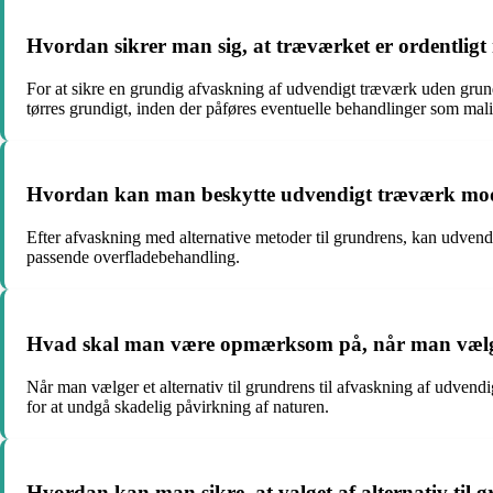
Hvordan sikrer man sig, at træværket er ordentligt 
For at sikre en grundig afvaskning af udvendigt træværk uden grun
tørres grundigt, inden der påføres eventuelle behandlinger som malin
Hvordan kan man beskytte udvendigt træværk mod s
Efter afvaskning med alternative metoder til grundrens, kan udven
passende overfladebehandling.
Hvad skal man være opmærksom på, når man vælger 
Når man vælger et alternativ til grundrens til afvaskning af udvend
for at undgå skadelig påvirkning af naturen.
Hvordan kan man sikre, at valget af alternativ til 