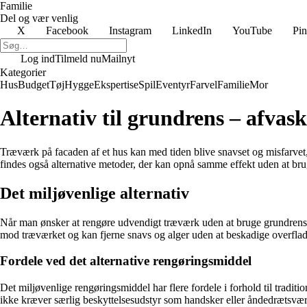
Familie
Del og vær venlig
X
Facebook
Instagram
LinkedIn
YouTube
Pin
Log ind
Tilmeld nu
Mailnyt
Kategorier
Hus
Budget
Tøj
Hygge
Ekspertise
Spil
Eventyr
Farvel
Familie
Mor
Alternativ til grundrens – afva
Træværk på facaden af et hus kan med tiden blive snavset og misfarvet
findes også alternative metoder, der kan opnå samme effekt uden at brug
Det miljøvenlige alternativ
Når man ønsker at rengøre udvendigt træværk uden at bruge grundrens,
mod træværket og kan fjerne snavs og alger uden at beskadige overflade
Fordele ved det alternative rengøringsmiddel
Det miljøvenlige rengøringsmiddel har flere fordele i forhold til tradit
ikke kræver særlig beskyttelsesudstyr som handsker eller åndedrætsvær