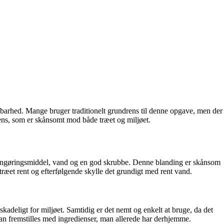
dbarhed. Mange bruger traditionelt grundrens til denne opgave, men der
rens, som er skånsomt mod både træet og miljøet.
 rengøringsmiddel, vand og en god skrubbe. Denne blanding er skånsom
æet rent og efterfølgende skylle det grundigt med rent vand.
kadeligt for miljøet. Samtidig er det nemt og enkelt at bruge, da det
an fremstilles med ingredienser, man allerede har derhjemme.