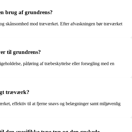
den brug af grundrens?
tet og skånsomhed mod træværket. Efter afvaskningen bør træværket
r til grundrens?
eholdelse, påføring af træbeskyttelse eller forsegling med en
igt træværk?
rket, effektiv til at fjerne snavs og belægninger samt miljøvenlig
til den specifikke type træ og den ønskede