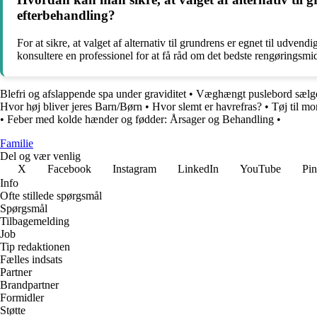
efterbehandling?
For at sikre, at valget af alternativ til grundrens er egnet til udv
konsultere en professionel for at få råd om det bedste rengøringsmi
Blefri og afslappende spa under graviditet
•
Væghængt puslebord sælges
Hvor høj bliver jeres Barn/Børn
•
Hvor slemt er havrefras?
•
Tøj til mo
•
Feber med kolde hænder og fødder: Årsager og Behandling
•
Familie
Del og vær venlig
X
Facebook
Instagram
LinkedIn
YouTube
Pin
Info
Ofte stillede spørgsmål
Spørgsmål
Tilbagemelding
Job
Tip redaktionen
Fælles indsats
Partner
Brandpartner
Formidler
Støtte