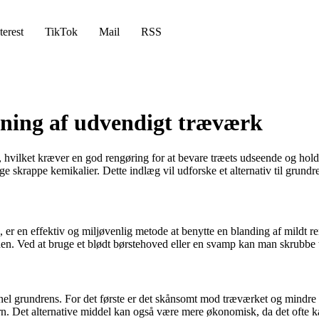
terest
TikTok
Mail
RSS
skning af udvendigt træværk
, hvilket kræver en god rengøring for at bevare træets udseende og hol
e skrappe kemikalier. Dette indlæg vil udforske et alternativ til grund
 er en effektiv og miljøvenlig metode at benytte en blanding af mildt
n. Ved at bruge et blødt børstehoved eller en svamp kan man skrubbe tr
ionel grundrens. For det første er det skånsomt mod træværket og mindre s
n. Det alternative middel kan også være mere økonomisk, da det ofte k