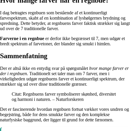
Hvor mange farver har en regnbue?
I dag betragtes regnbuen som bestående af et kontinuerligt
farvespektrum, skabt af en kombination af lysbølgernes brydning og
spredning. Dette betyder, at regnbuens farver faktisk strækker sig langt
ud over de 7 traditionelle farver.
Farverne i en regnbue
er derfor ikke begrænset til 7, men udgør et
bredt spektrum af farvetoner, der blander sig smukt i himlen.
Sammenfatning
Der er altså ikke en entydig svar på spørgsmålet
hvor mange farver er
der i regnbuen
. Traditionelt set taler man om 7 farver, men i
virkeligheden udgør regnbuens farver et kontinuerligt spektrum, der
strækker sig ud over disse traditionelle grænser.
Citat: Regnbuens farver symboliserer skønhed, diversitet
og harmoni i naturen. – Naturforskeren
Det er fascinerende hvordan regnbuen fortsat vækker vores undren og
begejstring, både for dens smukke farver og den komplekse
naturfysiske baggrund, der ligger til grund for dette fænomen.