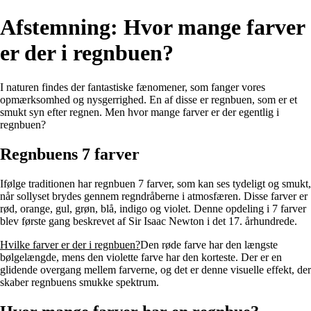
Afstemning: Hvor mange farver
er der i regnbuen?
I naturen findes der fantastiske fænomener, som fanger vores
opmærksomhed og nysgerrighed. En af disse er regnbuen, som er et
smukt syn efter regnen. Men hvor mange farver er der egentlig i
regnbuen?
Regnbuens 7 farver
Ifølge traditionen har regnbuen 7 farver, som kan ses tydeligt og smukt,
når sollyset brydes gennem regndråberne i atmosfæren. Disse farver er
rød, orange, gul, grøn, blå, indigo og violet. Denne opdeling i 7 farver
blev første gang beskrevet af Sir Isaac Newton i det 17. århundrede.
Hvilke farver er der i regnbuen?
Den røde farve har den længste
bølgelængde, mens den violette farve har den korteste. Der er en
glidende overgang mellem farverne, og det er denne visuelle effekt, der
skaber regnbuens smukke spektrum.