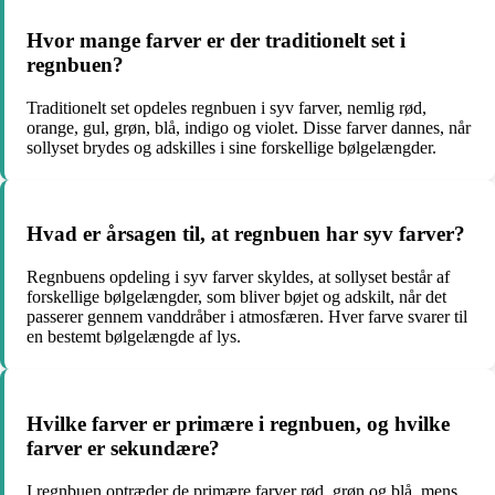
Hvor mange farver er der traditionelt set i
regnbuen?
Traditionelt set opdeles regnbuen i syv farver, nemlig rød,
orange, gul, grøn, blå, indigo og violet. Disse farver dannes, når
sollyset brydes og adskilles i sine forskellige bølgelængder.
Hvad er årsagen til, at regnbuen har syv farver?
Regnbuens opdeling i syv farver skyldes, at sollyset består af
forskellige bølgelængder, som bliver bøjet og adskilt, når det
passerer gennem vanddråber i atmosfæren. Hver farve svarer til
en bestemt bølgelængde af lys.
Hvilke farver er primære i regnbuen, og hvilke
farver er sekundære?
I regnbuen optræder de primære farver rød, grøn og blå, mens