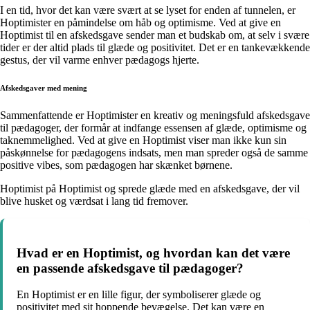
I en tid, hvor det kan være svært at se lyset for enden af tunnelen, er
Hoptimister en påmindelse om håb og optimisme. Ved at give en
Hoptimist til en afskedsgave sender man et budskab om, at selv i svære
tider er der altid plads til glæde og positivitet. Det er en tankevækkende
gestus, der vil varme enhver pædagogs hjerte.
Afskedsgaver med mening
Sammenfattende er Hoptimister en kreativ og meningsfuld afskedsgave
til pædagoger, der formår at indfange essensen af glæde, optimisme og
taknemmelighed. Ved at give en Hoptimist viser man ikke kun sin
påskønnelse for pædagogens indsats, men man spreder også de samme
positive vibes, som pædagogen har skænket børnene.
Hoptimist på Hoptimist og sprede glæde med en afskedsgave, der vil
blive husket og værdsat i lang tid fremover.
Hvad er en Hoptimist, og hvordan kan det være
en passende afskedsgave til pædagoger?
En Hoptimist er en lille figur, der symboliserer glæde og
positivitet med sit hoppende bevægelse. Det kan være en