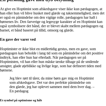
At give en Hoptimist som afskedsgave viser ikke kun pædagogen, at
han eller hun vil blive husket med glæde og taknemmelighed, men det
er også en påmindelse om den vigtige rolle, pædagogen har haft i
børnenes liv. Den farverige og legesyge karakter af en Hoptimist kan
også symbolisere det bånd, der er blevet skabt mellem pædagogen og
barnet, et bånd baseret på tillid, omsorg og glæde.
En gave der varer ved
Hoptimister er ikke blot en midlertidig gestus, men en gave, som
pædagogen kan beholde i lang tid som en påmindelse om det positive
indtryk, han eller hun har efterladt. Når pædagogen ser på
Hoptimisten, vil han eller hun måske tænke tilbage på de smilende
ansigter, glade øjeblikke og livlige lege, som har defineret tiden med
børnene.
Jeg blev rørt til tårer, da mine børn gav mig en Hoptimist
som afskedsgave. Det var den perfekte påmindelse om
den glæde, jeg har oplevet sammen med dem hver dag. –
En pædagog
Et symbol på optimisme og håb