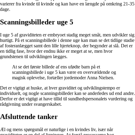
varierer fra kvinde til kvinde og kan have en længde på omkring 21-35
dage.
Scanningsbilleder uge 5
I uge 5 af graviditeten er embryoet stadig meget småt, men udvikler sig
hurtigt. På et scanningsbillede i denne uge kan man se det tidlige stadie
af fosteranlægget samt den lille hjerteknop, der begynder at slå. Det er
en tidlig fase, hvor der endnu ikke er meget at se, men hvor
grundstenen til udviklingen lægges.
At se det første billede af ens ufødte barn på et
scanningsbillede i uge 5 kan være en overvældende og
magisk oplevelse, fortæller jordemoder Anna Nielsen.
Det er vigtigt at huske, at hver graviditet og udviklingstempo er
individuelt, og nogle scanningsbilleder kan se anderledes ud end andre.
Derfor er det vigtigt at have tillid til sundhedspersonalets vurdering og
rådgivning under svangerskabet.
Afsluttende tanker
Æl og mens spørgsmål er naturlige i en kvindes liv, især når
graviditeten er en del af ligningen. At forstå processerne bag