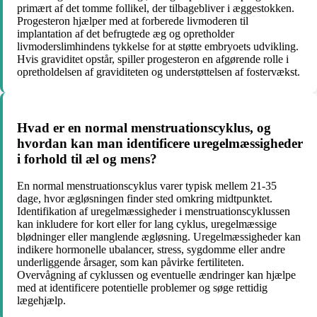
primært af det tomme follikel, der tilbagebliver i æggestokken.
Progesteron hjælper med at forberede livmoderen til
implantation af det befrugtede æg og opretholder
livmoderslimhindens tykkelse for at støtte embryoets udvikling.
Hvis graviditet opstår, spiller progesteron en afgørende rolle i
opretholdelsen af graviditeten og understøttelsen af fostervækst.
Hvad er en normal menstruationscyklus, og
hvordan kan man identificere uregelmæssigheder
i forhold til æl og mens?
En normal menstruationscyklus varer typisk mellem 21-35
dage, hvor ægløsningen finder sted omkring midtpunktet.
Identifikation af uregelmæssigheder i menstruationscyklussen
kan inkludere for kort eller for lang cyklus, uregelmæssige
blødninger eller manglende ægløsning. Uregelmæssigheder kan
indikere hormonelle ubalancer, stress, sygdomme eller andre
underliggende årsager, som kan påvirke fertiliteten.
Overvågning af cyklussen og eventuelle ændringer kan hjælpe
med at identificere potentielle problemer og søge rettidig
lægehjælp.