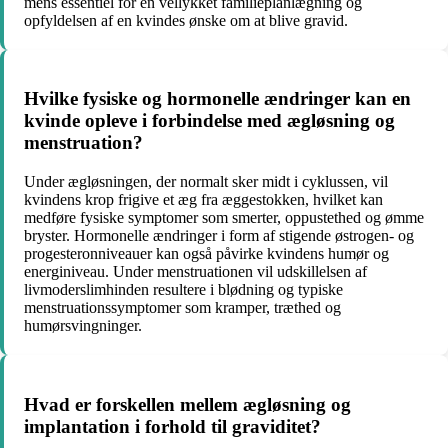
mens essentiel for en vellykket familieplanlægning og
opfyldelsen af en kvindes ønske om at blive gravid.
Hvilke fysiske og hormonelle ændringer kan en
kvinde opleve i forbindelse med ægløsning og
menstruation?
Under ægløsningen, der normalt sker midt i cyklussen, vil
kvindens krop frigive et æg fra æggestokken, hvilket kan
medføre fysiske symptomer som smerter, oppustethed og ømme
bryster. Hormonelle ændringer i form af stigende østrogen- og
progesteronniveauer kan også påvirke kvindens humør og
energiniveau. Under menstruationen vil udskillelsen af
livmoderslimhinden resultere i blødning og typiske
menstruationssymptomer som kramper, træthed og
humørsvingninger.
Hvad er forskellen mellem ægløsning og
implantation i forhold til graviditet?