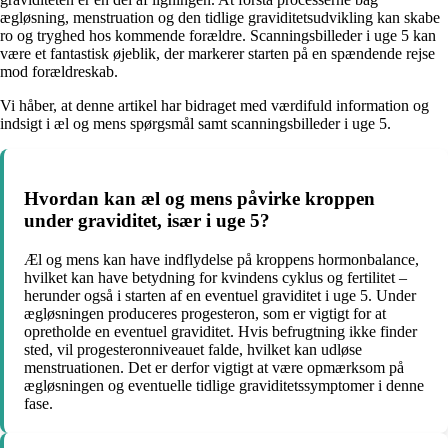
ægløsning, menstruation og den tidlige graviditetsudvikling kan skabe
ro og tryghed hos kommende forældre. Scanningsbilleder i uge 5 kan
være et fantastisk øjeblik, der markerer starten på en spændende rejse
mod forældreskab.
Vi håber, at denne artikel har bidraget med værdifuld information og
indsigt i æl og mens spørgsmål samt scanningsbilleder i uge 5.
Hvordan kan æl og mens påvirke kroppen
under graviditet, især i uge 5?
Æl og mens kan have indflydelse på kroppens hormonbalance,
hvilket kan have betydning for kvindens cyklus og fertilitet –
herunder også i starten af en eventuel graviditet i uge 5. Under
ægløsningen produceres progesteron, som er vigtigt for at
opretholde en eventuel graviditet. Hvis befrugtning ikke finder
sted, vil progesteronniveauet falde, hvilket kan udløse
menstruationen. Det er derfor vigtigt at være opmærksom på
ægløsningen og eventuelle tidlige graviditetssymptomer i denne
fase.