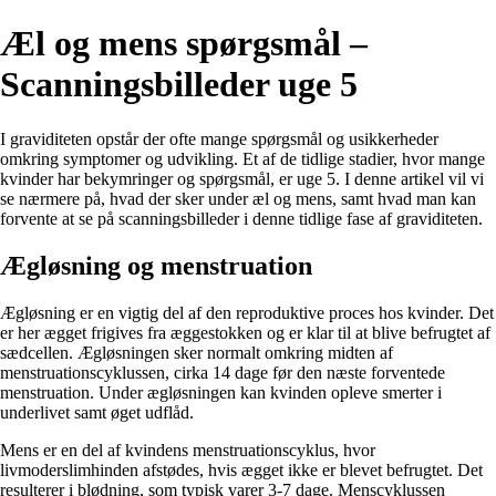
Æl og mens spørgsmål –
Scanningsbilleder uge 5
I graviditeten opstår der ofte mange spørgsmål og usikkerheder
omkring symptomer og udvikling. Et af de tidlige stadier, hvor mange
kvinder har bekymringer og spørgsmål, er uge 5. I denne artikel vil vi
se nærmere på, hvad der sker under æl og mens, samt hvad man kan
forvente at se på scanningsbilleder i denne tidlige fase af graviditeten.
Ægløsning og menstruation
Ægløsning er en vigtig del af den reproduktive proces hos kvinder. Det
er her ægget frigives fra æggestokken og er klar til at blive befrugtet af
sædcellen. Ægløsningen sker normalt omkring midten af
menstruationscyklussen, cirka 14 dage før den næste forventede
menstruation. Under ægløsningen kan kvinden opleve smerter i
underlivet samt øget udflåd.
Mens er en del af kvindens menstruationscyklus, hvor
livmoderslimhinden afstødes, hvis ægget ikke er blevet befrugtet. Det
resulterer i blødning, som typisk varer 3-7 dage. Menscyklussen