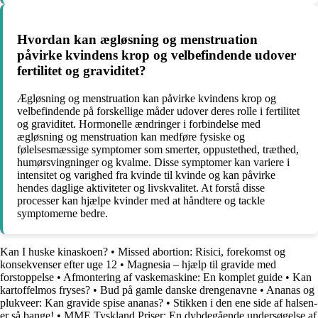
Hvordan kan ægløsning og menstruation
påvirke kvindens krop og velbefindende udover
fertilitet og graviditet?
Ægløsning og menstruation kan påvirke kvindens krop og
velbefindende på forskellige måder udover deres rolle i fertilitet
og graviditet. Hormonelle ændringer i forbindelse med
ægløsning og menstruation kan medføre fysiske og
følelsesmæssige symptomer som smerter, oppustethed, træthed,
humørsvingninger og kvalme. Disse symptomer kan variere i
intensitet og varighed fra kvinde til kvinde og kan påvirke
hendes daglige aktiviteter og livskvalitet. At forstå disse
processer kan hjælpe kvinder med at håndtere og tackle
symptomerne bedre.
Kan I huske kinaskoen?
•
Missed abortion: Risici, forekomst og
konsekvenser efter uge 12
•
Magnesia – hjælp til gravide med
forstoppelse
•
Afmontering af vaskemaskine: En komplet guide
•
Kan
kartoffelmos fryses?
•
Bud på gamle danske drengenavne
•
Ananas og
plukveer: Kan gravide spise ananas?
•
Stikken i den ene side af halsen-
er så bange!
•
MME Tyskland Priser: En dybdegående undersøgelse af