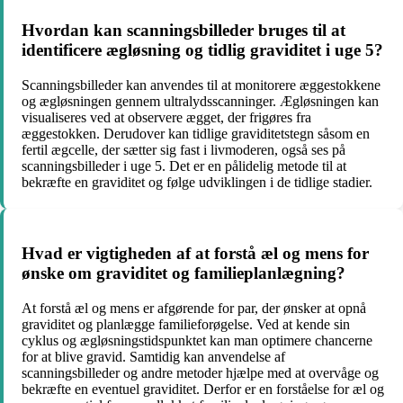
Hvordan kan scanningsbilleder bruges til at
identificere ægløsning og tidlig graviditet i uge 5?
Scanningsbilleder kan anvendes til at monitorere æggestokkene
og ægløsningen gennem ultralydsscanninger. Ægløsningen kan
visualiseres ved at observere ægget, der frigøres fra
æggestokken. Derudover kan tidlige graviditetstegn såsom en
fertil ægcelle, der sætter sig fast i livmoderen, også ses på
scanningsbilleder i uge 5. Det er en pålidelig metode til at
bekræfte en graviditet og følge udviklingen i de tidlige stadier.
Hvad er vigtigheden af at forstå æl og mens for
ønske om graviditet og familieplanlægning?
At forstå æl og mens er afgørende for par, der ønsker at opnå
graviditet og planlægge familieforøgelse. Ved at kende sin
cyklus og ægløsningstidspunktet kan man optimere chancerne
for at blive gravid. Samtidig kan anvendelse af
scanningsbilleder og andre metoder hjælpe med at overvåge og
bekræfte en eventuel graviditet. Derfor er en forståelse for æl og