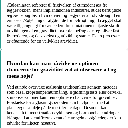
Ægløsningen refererer til frigivelsen af et modent æg fra
æggestokken, mens implantationen indebærer, at det befrugtede
æg sætter sig fast i livmoderen og begynder at udvikle sig til en
embryo. Ægløsning er afgørende for befrugtning, da ægget skal
være tilgængeligt for sædcellen. Implantationen er første skridt i
udviklingen af en graviditet, hvor det befrugtede æg bliver fast i
livmoderen, og dets vækst og udvikling starter. De to processer
er afgørende for en vellykket graviditet.
Hvordan kan man påvirke og optimere
chancerne for graviditet ved at observere æl og
mens nøje?
Ved at nøje overvåge ægløsningstidspunktet gennem metoder
som basal kropstemperaturmåling, ægløsningstests eller cervikal
slimobservationer kan man optimere chancerne for graviditet.
Forståelse for ægløsningsperioden kan hjælpe par med at
planlægge samleje på de mest fertile dage. Desuden kan
kendskab til menstruationscyklussen og hormonelle ændringer
bidrage til at identificere eventuelle uregelmæssigheder, der kan
påvirke fertiliteten negativt.