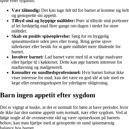
spise efter sygdom:
Vær tålmodig:
Det kan tage lidt tid for barnet at komme sig helt
og genoprette sin appetit.
Tilbyd små og hyppige måltider:
Prøv at tilbyde små portioner
af let fordøjelig mad flere gange om dagen i stedet for store
måltider.
Skab en positiv spiseoplevelse:
Sørg for en hyggelig
spiseatmosfære uden pres eller tvang. Brug gerne sjove
tallerkener eller bestik for at gøre måltidet mere tiltalende for
barnet.
Involver barnet:
Lad barnet være med til at vælge madvarer
eller hjælpe til i køkkenet. Dette kan øge barnets interesse for
madlavning og madgenerelt.
Konsulter en sundhedsprofessionel:
Hvis barnet fortsat ikke
viser interesse for mad, kan det være en god idé at tale med en
læge eller ernæringsekspert for yderligere rådgivning.
Barn ingen appetit efter sygdom
Det er vigtigt at huske, at det er normalt for børn at have perioder, hvor
de ikke har den samme appetit som normalt, især efter sygdom. Ved at
følge nogle af de ovennævnte råd og være opmærksom på barnets
behov, kan man hjælpe med at genoprette en sund spisemæssig
balance hos barnet.