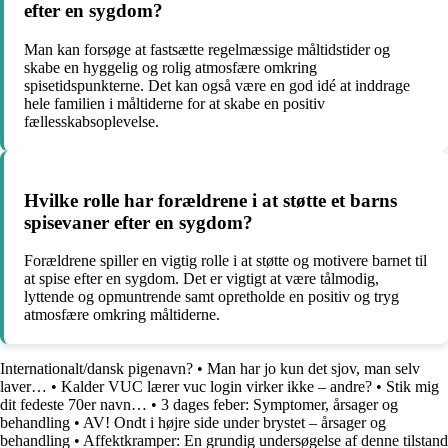
efter en sygdom?
Man kan forsøge at fastsætte regelmæssige måltidstider og
skabe en hyggelig og rolig atmosfære omkring
spisetidspunkterne. Det kan også være en god idé at inddrage
hele familien i måltiderne for at skabe en positiv
fællesskabsoplevelse.
Hvilke rolle har forældrene i at støtte et barns
spisevaner efter en sygdom?
Forældrene spiller en vigtig rolle i at støtte og motivere barnet til
at spise efter en sygdom. Det er vigtigt at være tålmodig,
lyttende og opmuntrende samt opretholde en positiv og tryg
atmosfære omkring måltiderne.
Internationalt/dansk pigenavn?
•
Man har jo kun det sjov, man selv
laver…
•
Kalder VUC lærer vuc login virker ikke – andre?
•
Stik mig
dit fedeste 70er navn…
•
3 dages feber: Symptomer, årsager og
behandling
•
AV! Ondt i højre side under brystet – årsager og
behandling
•
Affektkramper: En grundig undersøgelse af denne tilstand