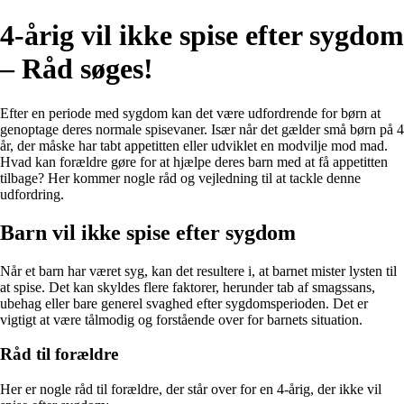
4-årig vil ikke spise efter sygdom
– Råd søges!
Efter en periode med sygdom kan det være udfordrende for børn at
genoptage deres normale spisevaner. Især når det gælder små børn på 4
år, der måske har tabt appetitten eller udviklet en modvilje mod mad.
Hvad kan forældre gøre for at hjælpe deres barn med at få appetitten
tilbage? Her kommer nogle råd og vejledning til at tackle denne
udfordring.
Barn vil ikke spise efter sygdom
Når et barn har været syg, kan det resultere i, at barnet mister lysten til
at spise. Det kan skyldes flere faktorer, herunder tab af smagssans,
ubehag eller bare generel svaghed efter sygdomsperioden. Det er
vigtigt at være tålmodig og forstående over for barnets situation.
Råd til forældre
Her er nogle råd til forældre, der står over for en 4-årig, der ikke vil