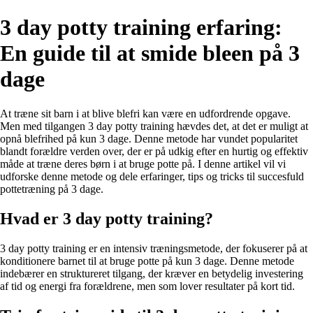
3 day potty training erfaring:
En guide til at smide bleen på 3
dage
At træne sit barn i at blive blefri kan være en udfordrende opgave.
Men med tilgangen 3 day potty training hævdes det, at det er muligt at
opnå blefrihed på kun 3 dage. Denne metode har vundet popularitet
blandt forældre verden over, der er på udkig efter en hurtig og effektiv
måde at træne deres børn i at bruge potte på. I denne artikel vil vi
udforske denne metode og dele erfaringer, tips og tricks til succesfuld
pottetræning på 3 dage.
Hvad er 3 day potty training?
3 day potty training er en intensiv træningsmetode, der fokuserer på at
konditionere barnet til at bruge potte på kun 3 dage. Denne metode
indebærer en struktureret tilgang, der kræver en betydelig investering
af tid og energi fra forældrene, men som lover resultater på kort tid.