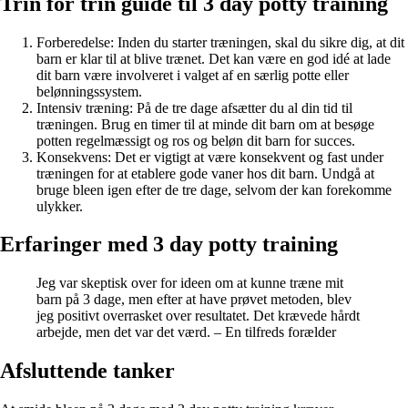
Trin for trin guide til 3 day potty training
Forberedelse: Inden du starter træningen, skal du sikre dig, at dit
barn er klar til at blive trænet. Det kan være en god idé at lade
dit barn være involveret i valget af en særlig potte eller
belønningssystem.
Intensiv træning: På de tre dage afsætter du al din tid til
træningen. Brug en timer til at minde dit barn om at besøge
potten regelmæssigt og ros og beløn dit barn for succes.
Konsekvens: Det er vigtigt at være konsekvent og fast under
træningen for at etablere gode vaner hos dit barn. Undgå at
bruge bleen igen efter de tre dage, selvom der kan forekomme
ulykker.
Erfaringer med 3 day potty training
Jeg var skeptisk over for ideen om at kunne træne mit
barn på 3 dage, men efter at have prøvet metoden, blev
jeg positivt overrasket over resultatet. Det krævede hårdt
arbejde, men det var det værd. – En tilfreds forælder
Afsluttende tanker