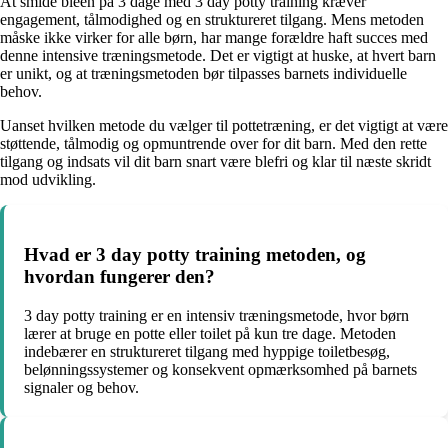
At smide bleen på 3 dage med 3 day potty training kræver
engagement, tålmodighed og en struktureret tilgang. Mens metoden
måske ikke virker for alle børn, har mange forældre haft succes med
denne intensive træningsmetode. Det er vigtigt at huske, at hvert barn
er unikt, og at træningsmetoden bør tilpasses barnets individuelle
behov.
Uanset hvilken metode du vælger til pottetræning, er det vigtigt at være
støttende, tålmodig og opmuntrende over for dit barn. Med den rette
tilgang og indsats vil dit barn snart være blefri og klar til næste skridt
mod udvikling.
Hvad er 3 day potty training metoden, og
hvordan fungerer den?
3 day potty training er en intensiv træningsmetode, hvor børn
lærer at bruge en potte eller toilet på kun tre dage. Metoden
indebærer en struktureret tilgang med hyppige toiletbesøg,
belønningssystemer og konsekvent opmærksomhed på barnets
signaler og behov.