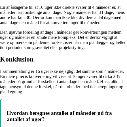
En af årsagerne til, at 16 uger ikke direkte svarer til 4 måneder er, at
måneder har forskellige antal dage. Nogle måneder har 31 dage, mens
andre har kun 30. Derfor kan man ikke blot dividere antal dage med
antal dage i en måned for at konvertere uger til måneder.
Den ujævne fordeling af dage i måneder gør konverteringen mellem
uger og måneder en smule mere kompleks. Det er derfor vigtigt at
være opmærksom på denne forskel, især når man planlægger og tæller
tid i perioder som graviditet eller projektstyring.
Konklusion
I sammenfatning er 16 uger ikke nøjagtigt det samme som 4 måneder.
En mere præcis konvertering vil vise, at 16 uger svarer til cirka 3 ¾
måneder på grund af forskellen i antal dage i en måned. Husk altid at
tage hensyn til denne forskel, når du arbejder med tidsberegninger og
planlægning.
Hvordan beregnes antallet af måneder ud fra
antallet af uger?